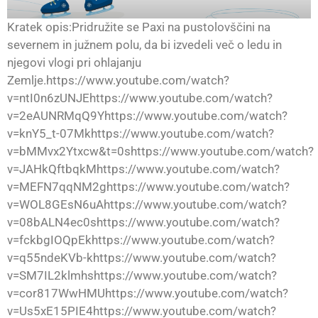
Kratek opis:Pridružite se Paxi na pustolovščini na
severnem in južnem polu, da bi izvedeli več o ledu in
njegovi vlogi pri ohlajanju
Zemlje.https://www.youtube.com/watch?
v=ntI0n6zUNJEhttps://www.youtube.com/watch?
v=2eAUNRMqQ9Yhttps://www.youtube.com/watch?
v=knY5_t-07Mkhttps://www.youtube.com/watch?
v=bMMvx2Ytxcw&t=0shttps://www.youtube.com/watch?
v=JAHkQftbqkMhttps://www.youtube.com/watch?
v=MEFN7qqNM2ghttps://www.youtube.com/watch?
v=WOL8GEsN6uAhttps://www.youtube.com/watch?
v=08bALN4ec0shttps://www.youtube.com/watch?
v=fckbgIOQpEkhttps://www.youtube.com/watch?
v=q55ndeKVb-khttps://www.youtube.com/watch?
v=SM7IL2klmhshttps://www.youtube.com/watch?
v=cor817WwHMUhttps://www.youtube.com/watch?
v=Us5xE15PIE4https://www.youtube.com/watch?