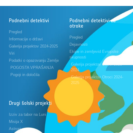
Podnebni detektivi
Podnebni detektivi za
otroke
Pregled
Pregled
Informacije o državi
Dejavnosti
Galerija projektov 2024-2025
Ekipe in zemljevid Evropske
Viri
skupnosti
Podatki o opazovanju Zemlje
Galerija projektov Otroci 2023-
POGOSTA VPRAŠANJA
2024
Pogoji in določila
Galerija projektov Otroci 2024-
2025
Drugi šolski projekti
Izziv za tabor na Luni
Misija X
Astropi