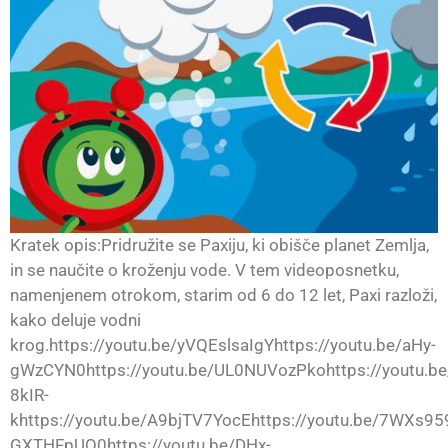
Kratek opis:Pridružite se Paxiju, ki obišče planet Zemlja,
in se naučite o kroženju vode. V tem videoposnetku,
namenjenem otrokom, starim od 6 do 12 let, Paxi razloži,
kako deluje vodni
krog.https://youtu.be/yVQEslsaIgYhttps://youtu.be/aHy-
gWzCYN0https://youtu.be/UL0NUVozPkohttps://youtu.be
8kIR-
khttps://youtu.be/A9bjTV7YocEhttps://youtu.be/7WXs959
GXTHFpUQ0https://youtu.be/DHx-