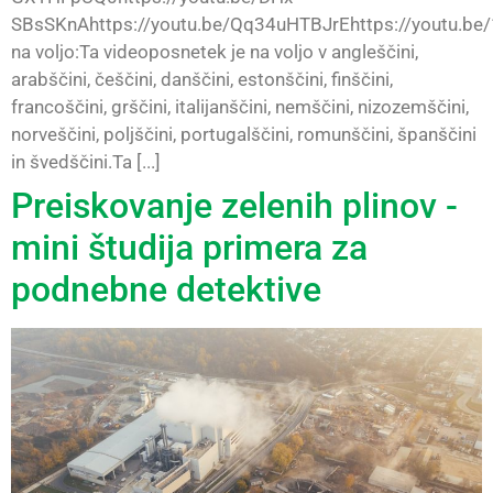
SBsSKnAhttps://youtu.be/Qq34uHTBJrEhttps://youtu.be
na voljo:Ta videoposnetek je na voljo v angleščini,
arabščini, češčini, danščini, estonščini, finščini,
francoščini, grščini, italijanščini, nemščini, nizozemščini,
norveščini, poljščini, portugalščini, romunščini, španščini
in švedščini.Ta [...]
Preiskovanje zelenih plinov -
mini študija primera za
podnebne detektive