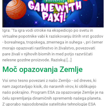
Igra: "Ta igra vodi otroke na ekspedicijo po svetu in
virtualne popotnike vabi k raziskovanju štirih vrst gozdov
- borealnega, tropskega, zmernega in suhega -, pri čemer
morajo opazovati rastlinstvo in živalstvo, povezovati
pare živali v njihovih biomih in med potjo razvrščati
nelesne gozdne proizvode. Raziskuj [...]
Moč opazovanja Zemlje
Vsi smo tesno povezani z našo Zemljo - od dreves, ki
nam zagotavljajo kisik, do naravnih virov, ki oblikujejo
našo pokrajino. Program ESA za opazovanje Zemlje je na
čelu spremljanja dinamičnih sprememb našega planeta.
Z uporabo najsodobnejše satelitske tehnologije ESA