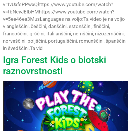
v=IvUxfsPPwxQhttps://www.youtube.com/watch?
v=tbNeyJEIbHMhttps://www.youtube.com/watch?
v=5ee46ea3MusLanguages na voljo:Ta video je na voljo
v angleščini, češčini, danščini, estonščini, finščini,
francoščini, grščini, italijanščini, nemščini, nizozemščini,
norveščini, poljščini, portugalščini, romunščini, španščini
in švedščini.Ta vid
Igra Forest Kids o biotski
raznovrstnosti