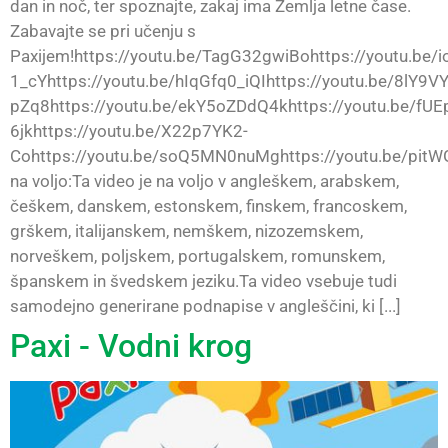
dan in noč, ter spoznajte, zakaj ima Zemlja letne čase.
Zabavajte se pri učenju s
Paxijem!https://youtu.be/TagG32gwiBohttps://youtu.be/
1_cYhttps://youtu.be/hIqGfq0_iQIhttps://youtu.be/8lY9
pZq8https://youtu.be/ekY5oZDdQ4khttps://youtu.be/fUE
6jkhttps://youtu.be/X22p7YK2-
Cohttps://youtu.be/soQ5MN0nuMghttps://youtu.be/pit
na voljo:Ta video je na voljo v angleškem, arabskem,
češkem, danskem, estonskem, finskem, francoskem,
grškem, italijanskem, nemškem, nizozemskem,
norveškem, poljskem, portugalskem, romunskem,
španskem in švedskem jeziku.Ta video vsebuje tudi
samodejno generirane podnapise v angleščini, ki [...]
Paxi - Vodni krog