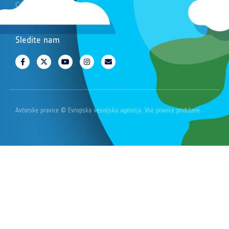
Cansat
Sledite nam
Avtorske pravice © Evropska vesoljska agencija. Vse pravice pridržane.