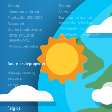
Oversigt
Oversigt
Information om landet
Aktiviteter
Projektgalleri 2024-2025
Teams og kort over det
europæiske fællesskab
Ressourcer
Projektgalleri Børn 2023-2024
Data fra jordobservation
Projektgalleri for børn 2024-
OFTE STILLEDE
2025
SPØRGSMÅL
Vilkår og betingelser
Andre skoleprojekter
Månelejr-udfordring
Mission X
Astropi
Cansat
Følg os