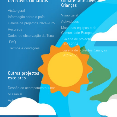
Detectives Climáticos
Climate Detectives
Crianças
Visão geral
Visão geral
Informação sobre o país
Actividades
Galeria de projectos 2024-2025
Mapa das equipas e da
Recursos
Comunidade Europeia
Dados de observação da Terra
Galeria de projectos Crianças
FAQ
2023-2024
Termos e condições
Galeria de projectos Crianças
2024-2025
Outros projectos
escolares
Desafio do acampamento lunar
Missão X
Astropi
Cansat