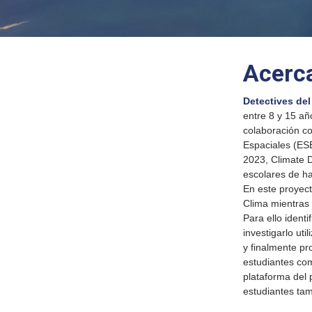
Acerca
Detectives del
entre 8 y 15 añ
colaboración c
Espaciales (ESE
2023, Climate D
escolares de ha
En este proyect
Clima mientras 
Para ello identi
investigarlo ut
y finalmente pr
estudiantes com
plataforma del 
estudiantes ta