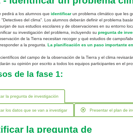
 - Identificar un problema cli
e pedirá a los alumnos que
identificar
un problema climático que les g
 "Detectives del clima". Los alumnos deberán definir el problema bas
urjan de sus estudios escolares y de observaciones en su entorno loc
nificar su investigación del problema, incluyendo su
pregunta de inve
servación de la Tierra necesitan recoger y qué estudios de campo/labo
 responder a la pregunta.
La planificación es un paso importante en
científicos del campo de la observación de la Tierra y el clima revisará
darán su opinión por escrito a todos los equipos participantes en el pro
os de la fase 1:
icar la pregunta de investigación
icar los datos que se van a investigar
Presentar el plan de in
ificar la pregunta de