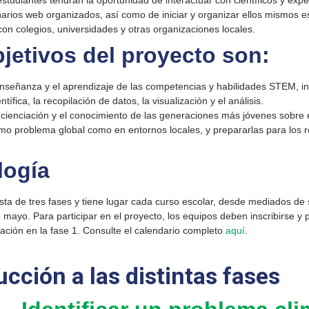
studiantes tendrán la oportunidad de interactuar con científicos y expe
arios web organizados, así como de iniciar y organizar ellos mismos e
on colegios, universidades y otras organizaciones locales.
jetivos del proyecto son:
señanza y el aprendizaje de las competencias y habilidades STEM, inc
tífica, la recopilación de datos, la visualización y el análisis.
cienciación y el conocimiento de las generaciones más jóvenes sobre e
omo problema global como en entornos locales, y prepararlas para los r
logía
sta de tres fases y tiene lugar cada curso escolar, desde mediados de
e mayo. Para participar en el proyecto, los equipos deben inscribirse y 
gación en la fase 1. Consulte el calendario completo
aquí
.
ucción a las distintas fases