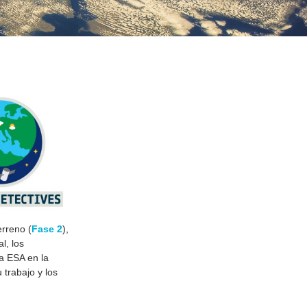
erreno (
Fase 2
),
l, los
a ESA en la
trabajo y los