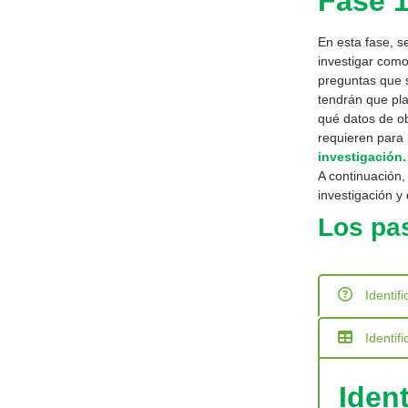
Fase 1
En esta fase, s
investigar como
preguntas que s
tendrán que pla
qué datos de ob
requieren para
investigación.
A continuación, 
investigación y 
Los pas
Identif
Identif
Ident