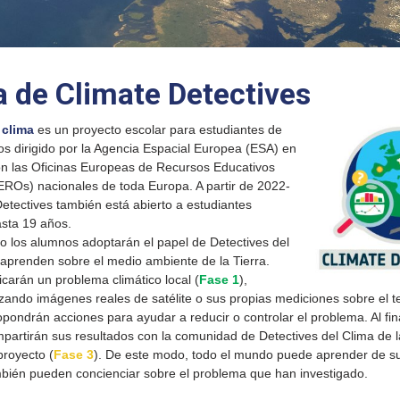
 de Climate Detectives
 clima
es un proyecto escolar para estudiantes de
os dirigido por la Agencia Espacial Europea (ESA) en
on las Oficinas Europeas de Recursos Educativos
ROs) nacionales de toda Europa. A partir de 2022-
etectives también está abierto a estudiantes
sta 19 años.
o los alumnos adoptarán el papel de Detectives del
aprenden sobre el medio ambiente de la Tierra.
ficarán un problema climático local (
Fase 1
),
ilizando imágenes reales de satélite o sus propias mediciones sobre el t
opondrán acciones para ayudar a reducir o controlar el problema. Al fina
partirán sus resultados con la comunidad de Detectives del Clima de l
proyecto (
Fase 3
). De este modo, todo el mundo puede aprender de su 
mbién pueden concienciar sobre el problema que han investigado.