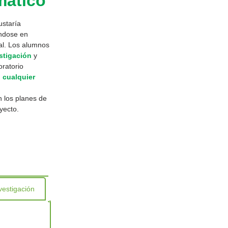
mático
ustaría
ándose en
al. Los alumnos
stigación
y
ratorio
 cualquier
n los planes de
yecto.
vestigación