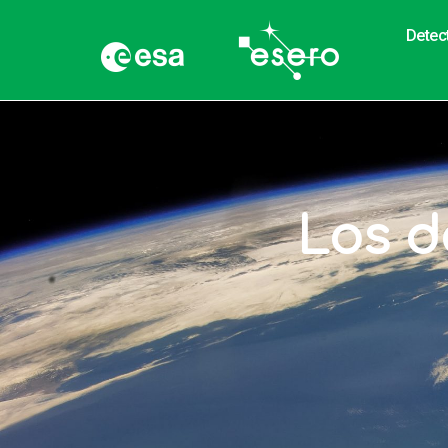
Detec
Los d