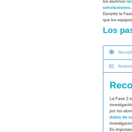
los alumnos
re
conclusiones
.
Durante la Fase
que los equipos
Los pas
Recopil
Analiza
Reco
La Fase 2 e
investigació
por los alu
datos de sa
investigacio
Es important