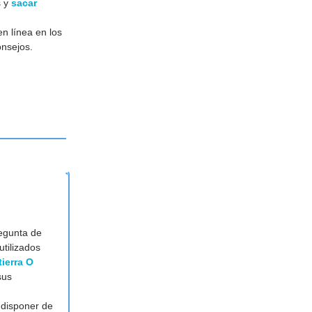
s y
sacar
n línea en los
onsejos.
egunta de
utilizados
ierra O
sus
 disponer de