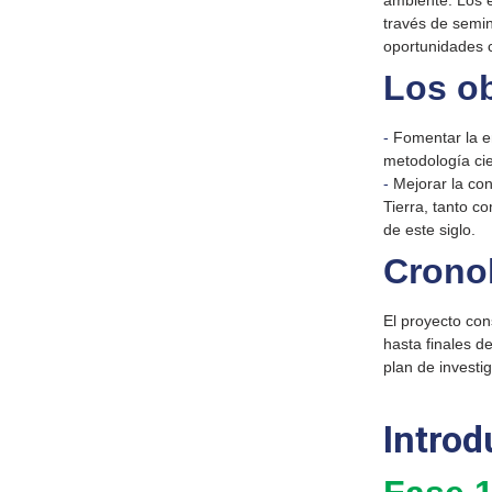
ambiente. Los e
través de semin
oportunidades c
Los ob
-
Fomentar la en
metodología cien
-
Mejorar la con
Tierra, tanto c
de este siglo.
Crono
El proyecto con
hasta finales d
plan de investi
Introd