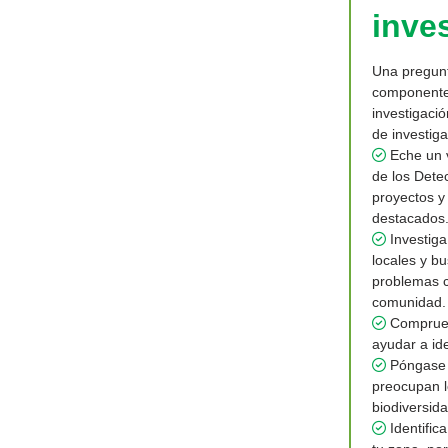
inve
Una pregunt
componentes
investigació
de investig
Eche un v
de los Detec
proyectos y
destacados
Investiga
locales y b
problemas c
comunidad.
Compruebe
ayudar a id
Póngase e
preocupan l
biodiversida
Identifica