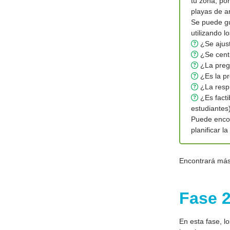
tu zona, po
playas de ar
Se puede gu
utilizando l
¿Se ajust
¿Se centr
¿La pregu
¿Es la pr
¿La respu
¿Es facti
estudiantes
Puede encon
planificar l
Encontrará más 
Fase 2
En esta fase, l