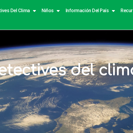
tives Del Clima
Niños
Información Del País
Recu
etectives del clim