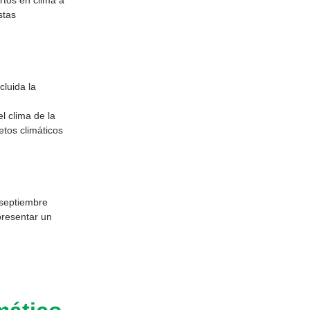
rtos en clima a
stas
luida la
l clima de la
etos climáticos
 septiembre
presentar un