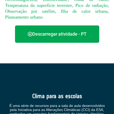
Temperatura da superfície terrestre
,
Pico de radiação
,
Observação por satélite
,
Ilha de calor urbana
,
Planeamento urbano
Descarregar atividade - PT
Clima para as escolas
É uma série de recursos para a sala de aula desenvolvidos
pela Iniciativa para as Alterações Climáticas (CCI) da ESA,
centrados em aspectos fundamentais do sistema climático.