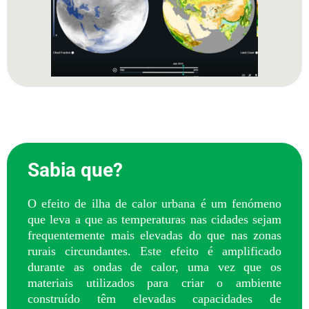
Sabia que?
O efeito de ilha de calor urbana é um fenómeno
que leva a que as temperaturas nas cidades sejam
frequentemente mais elevadas do que nas zonas
rurais circundantes. Este efeito é amplificado
durante as ondas de calor, uma vez que os
materiais utilizados para criar o ambiente
construído têm elevadas capacidades de