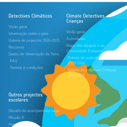
Detectives Climáticos
Climate Detectives
Crianças
Visão geral
Visão geral
Informação sobre o país
Actividades
Galeria de projectos 2024-2025
Mapa das equipas e da
Recursos
Comunidade Europeia
Dados de observação da Terra
Galeria de projectos Crianças
FAQ
2023-2024
Termos e condições
Galeria de projectos Crianças
2024-2025
Outros projectos
escolares
Desafio do acampamento lunar
Missão X
Astropi