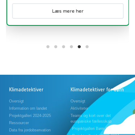
Læs mere her
Klimadetektiver
Klimadetektiver for børn
Oversigt
Oversigt
Information om landet
Aktiviteter
Projektgalleri 2024-2025
Teams og kort over det
europæiske fællesskab
Ressourcer
Projektgalleri Børn 2023-2024
Data fra jordobservation