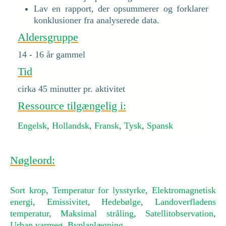
Lav en rapport, der opsummerer og forklarer
konklusioner fra analyserede data.
Aldersgruppe
14 - 16 år gammel
Tid
cirka 45 minutter pr. aktivitet
Ressource tilgængelig i:
Engelsk
,
Hollandsk
,
Fransk
,
Tysk
,
Spansk
Nøgleord:
Sort krop
,
Temperatur for lysstyrke
,
Elektromagnetisk
energi
,
Emissivitet
,
Hedebølge
,
Landoverfladens
temperatur
,
Maksimal stråling
,
Satellitobservation
,
Urban varmeø
,
Byplanlægning