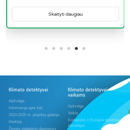
Skaityti daugiau
Klimato detektyvai
Klimato detektyvai
vaikams
Apžvalga
Apžvalga
Informacija apie šalį
Veikla
2024-2025 m. projektų galerija
Komandos ir Europos bendrijos
Ištekliai
žemėlapis
Žemės stebėjimo duomenys