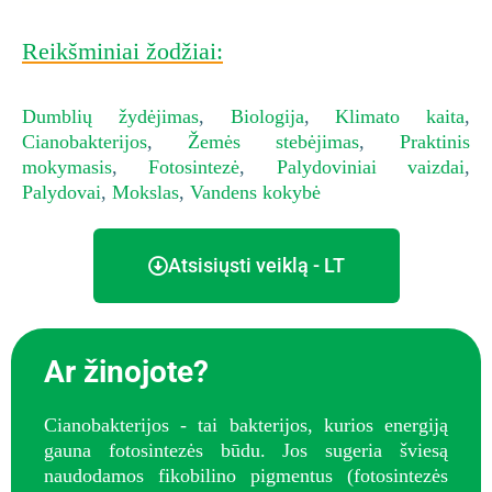
Reikšminiai žodžiai:
Dumblių žydėjimas
,
Biologija
,
Klimato kaita
,
Cianobakterijos
,
Žemės stebėjimas
,
Praktinis
mokymasis
,
Fotosintezė
,
Palydoviniai vaizdai
,
Palydovai
,
Mokslas
,
Vandens kokybė
Atsisiųsti veiklą - LT
Ar žinojote?
Cianobakterijos - tai bakterijos, kurios energiją
gauna fotosintezės būdu. Jos sugeria šviesą
naudodamos fikobilino pigmentus (fotosintezės