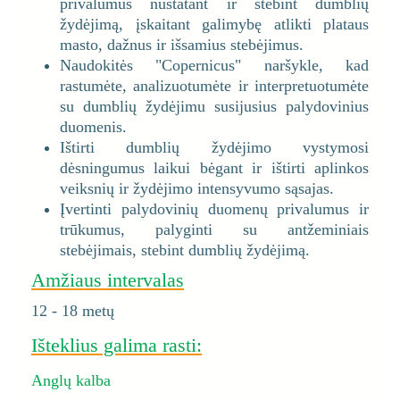
privalumus nustatant ir stebint dumblių
žydėjimą, įskaitant galimybę atlikti plataus
masto, dažnus ir išsamius stebėjimus.
Naudokitės "Copernicus" naršykle, kad
rastumėte, analizuotumėte ir interpretuotumėte
su dumblių žydėjimu susijusius palydovinius
duomenis.
Ištirti dumblių žydėjimo vystymosi
dėsningumus laikui bėgant ir ištirti aplinkos
veiksnių ir žydėjimo intensyvumo sąsajas.
Įvertinti palydovinių duomenų privalumus ir
trūkumus, palyginti su antžeminiais
stebėjimais, stebint dumblių žydėjimą.
Amžiaus intervalas
12 - 18 metų
Išteklius galima rasti:
Anglų kalba