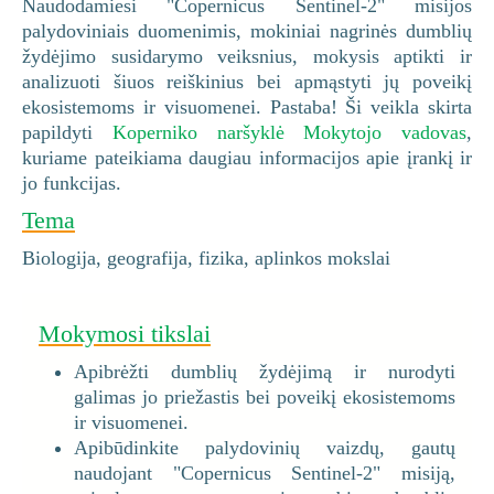
Naudodamiesi "Copernicus Sentinel-2" misijos
palydoviniais duomenimis, mokiniai nagrinės dumblių
žydėjimo susidarymo veiksnius, mokysis aptikti ir
analizuoti šiuos reiškinius bei apmąstyti jų poveikį
ekosistemoms ir visuomenei. Pastaba! Ši veikla skirta
papildyti
Koperniko naršyklė Mokytojo vadovas
,
kuriame pateikiama daugiau informacijos apie įrankį ir
jo funkcijas.
Tema
Biologija, geografija, fizika, aplinkos mokslai
Mokymosi tikslai
Apibrėžti dumblių žydėjimą ir nurodyti
galimas jo priežastis bei poveikį ekosistemoms
ir visuomenei.
Apibūdinkite palydovinių vaizdų, gautų
naudojant "Copernicus Sentinel-2" misiją,