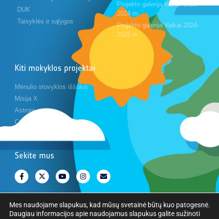
Projekto galerija Vaikai 2023-
DUK
2024 m.
Taisyklės ir sąlygos
Projekto galerija Vaikai 2024-
2025 m.
Kiti mokyklos projektai
Mėnulio stovyklos iššūkis
Misija X
Astropi
Cansat
Sekite mus
Mes naudojame slapukus, kad mūsų svetainė būtų kuo patogesnė.
Daugiau informacijos apie naudojamus slapukus galite sužinoti