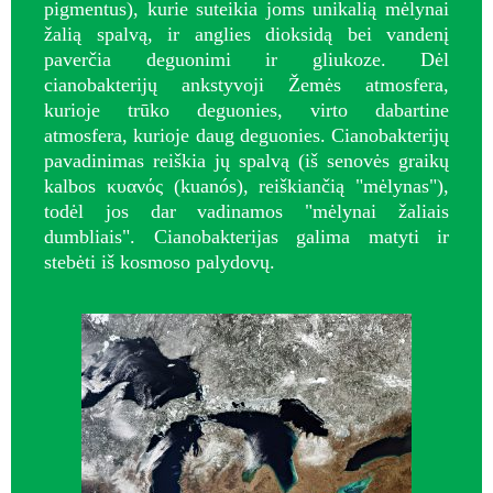
pigmentus), kurie suteikia joms unikalią mėlynai
žalią spalvą, ir anglies dioksidą bei vandenį
paverčia deguonimi ir gliukoze. Dėl
cianobakterijų ankstyvoji Žemės atmosfera,
kurioje trūko deguonies, virto dabartine
atmosfera, kurioje daug deguonies.
Cianobakterijų
pavadinimas reiškia jų spalvą (iš senovės graikų
kalbos κυανός (kuanós), reiškiančią "mėlynas"),
todėl jos dar vadinamos "mėlynai žaliais
dumbliais". Cianobakterijas galima matyti ir
stebėti iš kosmoso palydovų.