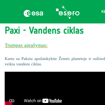
Kl
Paxi - Vandens ciklas
Trumpas aprašymas:
Kartu su Paksiu apsilankykite Žemės planetoje ir sužino
veikia vandens ciklas.