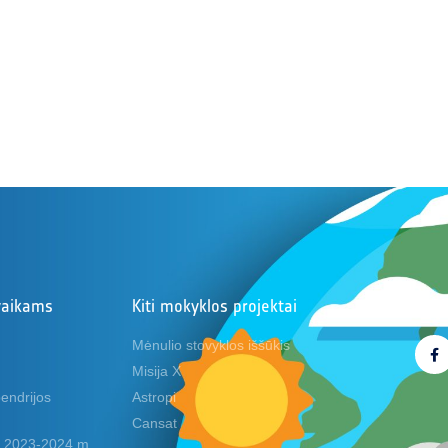
vaikams
Kiti mokyklos projektai
Seki
Mėnulio stovyklos iššūkis
Misija X
endrijos
Astropi
Cansat
ai 2023-2024 m.