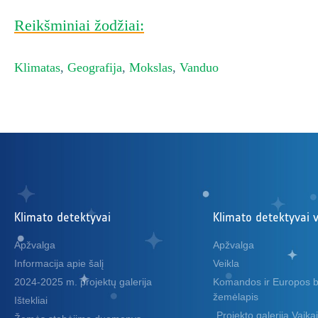
Reikšminiai žodžiai:
Klimatas
,
Geografija
,
Mokslas
,
Vanduo
Klimato detektyvai
Klimato detektyvai 
Apžvalga
Apžvalga
Informacija apie šalį
Veikla
2024-2025 m. projektų galerija
Komandos ir Europos b
žemėlapis
Ištekliai
Projekto galerija Vaik