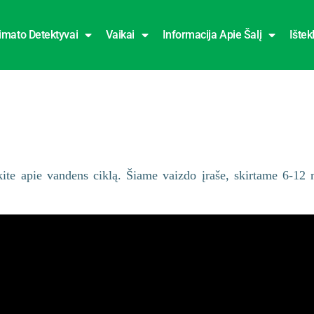
imato Detektyvai
Vaikai
Informacija Apie Šalį
Ištekl
kite apie vandens ciklą. Šiame vaizdo įraše, skirtame 6-12 