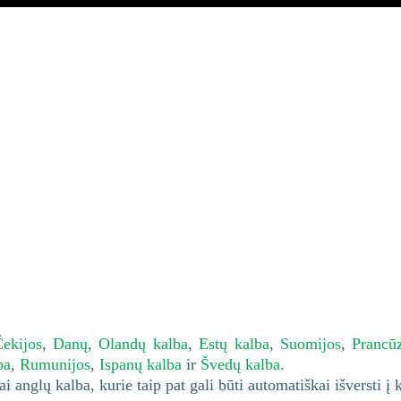
ekijos
,
Danų
,
Olandų kalba
,
Estų kalba
,
Suomijos
,
Prancū
ba
,
Rumunijos
,
Ispanų kalba
ir
Švedų kalba
.
i anglų kalba, kurie taip pat gali būti automatiškai išversti į 