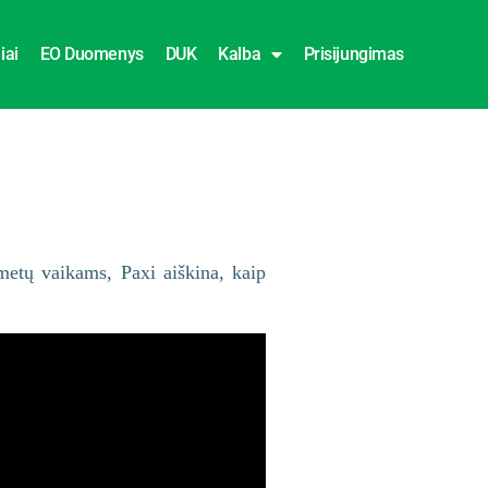
iai
EO Duomenys
DUK
Kalba
Prisijungimas
metų vaikams, Paxi aiškina, kaip