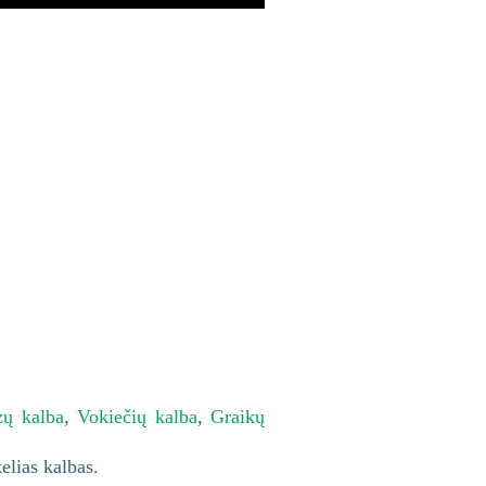
zų kalba
,
Vokiečių kalba
,
Graikų
kelias kalbas.