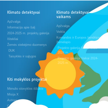
Klimato detektyvai
Klimato detektyvai
vaikams
Apžvalga
Apžvalga
Informacija apie šalį
Veikla
2024-2025 m. projektų galerija
Komandos ir Europos bendrijos
Ištekliai
žemėlapis
Žemės stebėjimo duomenys
Projekto galerija Vaikai 2023-
DUK
2024 m.
Taisyklės ir sąlygos
Projekto galerija Vaikai 2024-
2025 m.
Kiti mokyklos projektai
Mėnulio stovyklos iššūkis
Misija X
Astropi
Cansat