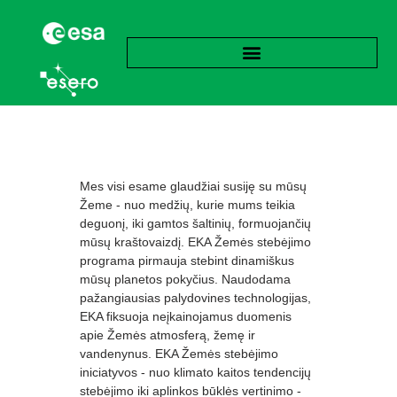
Mes visi esame glaudžiai susiję su mūsų
Žeme - nuo medžių, kurie mums teikia
deguonį, iki gamtos šaltinių, formuojančių
mūsų kraštovaizdį. EKA Žemės stebėjimo
programa pirmauja stebint dinamiškus
mūsų planetos pokyčius. Naudodama
pažangiausias palydovines technologijas,
EKA fiksuoja neįkainojamus duomenis
apie Žemės atmosferą, žemę ir
vandenynus. EKA Žemės stebėjimo
iniciatyvos - nuo klimato kaitos tendencijų
stebėjimo iki aplinkos būklės vertinimo -