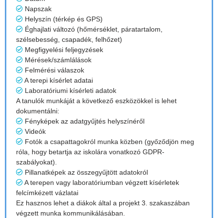
Napszak
Helyszín (térkép és GPS)
Éghajlati változó (hőmérséklet, páratartalom,
szélsebesség, csapadék, felhőzet)
Megfigyelési feljegyzések
Mérések/számlálások
Felmérési válaszok
A terepi kísérlet adatai
Laboratóriumi kísérleti adatok
A tanulók munkáját a következő eszközökkel is lehet
dokumentálni:
Fényképek az adatgyűjtés helyszínéről
Videók
Fotók a csapattagokról munka közben (győződjön meg
róla, hogy betartja az iskolára vonatkozó GDPR-
szabályokat).
Pillanatképek az összegyűjtött adatokról
A terepen vagy laboratóriumban végzett kísérletek
felcímkézett vázlatai
Ez hasznos lehet a diákok által a projekt 3. szakaszában
végzett munka kommunikálásában.