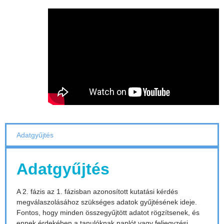
Adatgyűjtés
Adatgyűjtés
A 2. fázis az 1. fázisban azonosított kutatási kérdés
megválaszolásához szükséges adatok gyűjtésének ideje.
Fontos, hogy minden összegyűjtött adatot rögzítsenek, és
ennek érdekében a tanulóknak naplót vagy feljegyzési