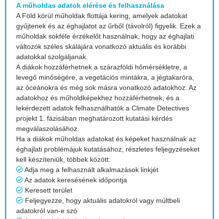
A műholdas adatok elérése és felhasználása
A Föld körül műholdak flottája kering, amelyek adatokat
gyűjtenek és az éghajlatot az űrből (távolról) figyelik. Ezek a
műholdak sokféle érzékelőt használnak, hogy az éghajlati
változók széles skálájára vonatkozó aktuális és korábbi
adatokkal szolgáljanak.
A diákok hozzáférhetnek a szárazföldi hőmérsékletre, a
levegő minőségére, a vegetációs mintákra, a jégtakaróra,
az óceánokra és még sok másra vonatkozó adatokhoz. Az
adatokhoz és műholdképekhez hozzáférhetnek, és a
lekérdezett adatok felhasználhatók a Climate Detectives
projekt 1. fázisában meghatározott kutatási kérdés
megválaszolásához.
Ha a diákok műholdas adatokat és képeket használnak az
éghajlati problémájuk kutatásához, részletes feljegyzéseket
kell készíteniük, többek között:
Adja meg a felhasznált alkalmazások linkjét
Az adatok keresésének időpontja
Keresett terület
Feljegyezze, hogy aktuális adatokról vagy múltbeli
adatokról van-e szó