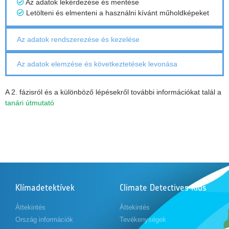
Az adatok lekérdezése és mentése
Letölteni és elmenteni a használni kívánt műholdképeket
Az adatok rendszerezése és kezelése
Az adatok elemzése és következtetések levonása
A 2. fázisról és a különböző lépésekről további információkat talál a
tanári útmutató
Klímadetektívek
Climate Detectives Kids
Áttekintés
Áttekintés
Ország információk
Tevékenységek