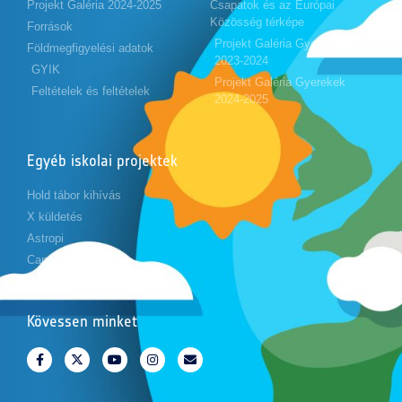
Projekt Galéria 2024-2025
Csapatok és az Európai
Közösség térképe
Források
Projekt Galéria Gyerekek
Földmegfigyelési adatok
2023-2024
GYIK
Projekt Galéria Gyerekek
Feltételek és feltételek
2024-2025
Egyéb iskolai projektek
Hold tábor kihívás
X küldetés
Astropi
Cansat
Kövessen minket