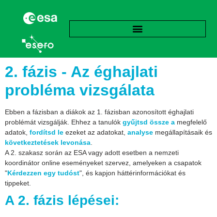
2. fázis - Az éghajlati
probléma vizsgálata
Ebben a fázisban a diákok az 1. fázisban azonosított éghajlati
problémát vizsgálják. Ehhez a tanulók
gyűjtsd össze a
megfelelő
adatok,
fordítsd le
ezeket az adatokat,
analyse
megállapításaik és
következtetések levonása
.
A 2. szakasz során az ESA vagy adott esetben a nemzeti
koordinátor online eseményeket szervez, amelyeken a csapatok
"
Kérdezzen egy tudóst
", és kapjon háttérinformációkat és
tippeket.
A 2. fázis lépései: