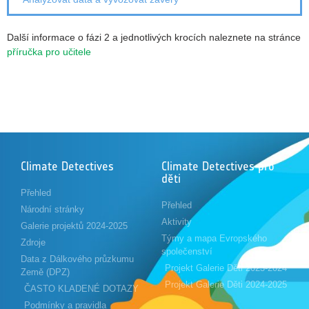
Další informace o fázi 2 a jednotlivých krocích naleznete na stránce
příručka pro učitele
Climate Detectives
Climate Detectives pro
děti
Přehled
Přehled
Národní stránky
Aktivity
Galerie projektů 2024-2025
Týmy a mapa Evropského
Zdroje
společenství
Data z Dálkového průzkumu
Projekt Galerie Děti 2023-2024
Země (DPZ)
Projekt Galerie Děti 2024-2025
ČASTO KLADENÉ DOTAZY
Podmínky a pravidla