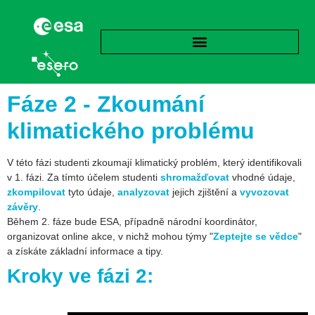
Fáze 2 - Zkoumání
klimatického problému
V této fázi studenti zkoumají klimatický problém, který identifikovali
v 1. fázi. Za tímto účelem studenti
shromažďovat
vhodné údaje,
zkompilovat
tyto údaje,
analyzovat
jejich zjištění a
vyvozovat
závěry
.
Během 2. fáze bude ESA, případně národní koordinátor,
organizovat online akce, v nichž mohou týmy "
Zeptejte se vědce
"
a získáte základní informace a tipy.
Kroky ve fázi 2: