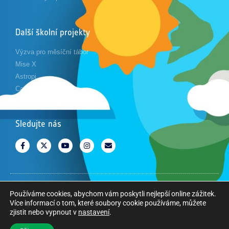
Další školní projekty
Výzva pro měsíční tábor
Mise X
Astropi
Cansat
Sledujte nás
Používáme cookies, abychom vám poskytli nejlepší online zážitek.
Copyright © Evropská kosmická agentura. Všechna práva vyhrazena.
Více informací o tom, které soubory cookie používáme, můžete
zjistit nebo vypnout v
nastavení
.