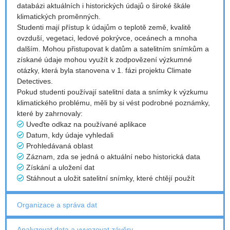
databázi aktuálních i historických údajů o široké škále
klimatických proměnných.
Studenti mají přístup k údajům o teplotě země, kvalitě
ovzduší, vegetaci, ledové pokrývce, oceánech a mnoha
dalším. Mohou přistupovat k datům a satelitním snímkům a
získané údaje mohou využít k zodpovězení výzkumné
otázky, která byla stanovena v 1. fázi projektu Climate
Detectives.
Pokud studenti používají satelitní data a snímky k výzkumu
klimatického problému, měli by si vést podrobné poznámky,
které by zahrnovaly:
Uveďte odkaz na používané aplikace
Datum, kdy údaje vyhledali
Prohledávaná oblast
Záznam, zda se jedná o aktuální nebo historická data
Získání a uložení dat
Stáhnout a uložit satelitní snímky, které chtějí použít
Organizace a správa dat
Analyzovat data a vyvozovat závěry