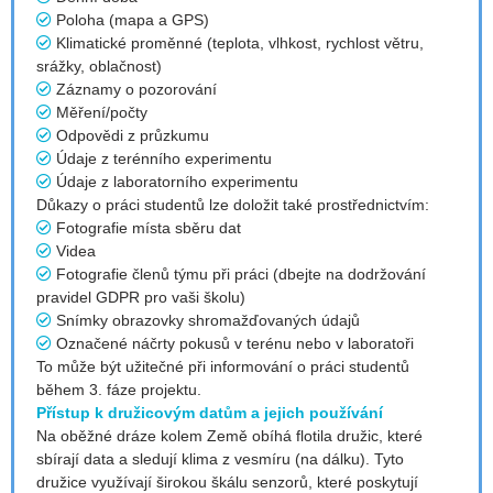
Poloha (mapa a GPS)
Klimatické proměnné (teplota, vlhkost, rychlost větru,
srážky, oblačnost)
Záznamy o pozorování
Měření/počty
Odpovědi z průzkumu
Údaje z terénního experimentu
Údaje z laboratorního experimentu
Důkazy o práci studentů lze doložit také prostřednictvím:
Fotografie místa sběru dat
Videa
Fotografie členů týmu při práci (dbejte na dodržování
pravidel GDPR pro vaši školu)
Snímky obrazovky shromažďovaných údajů
Označené náčrty pokusů v terénu nebo v laboratoři
To může být užitečné při informování o práci studentů
během 3. fáze projektu.
Přístup k družicovým datům a jejich používání
Na oběžné dráze kolem Země obíhá flotila družic, které
sbírají data a sledují klima z vesmíru (na dálku). Tyto
družice využívají širokou škálu senzorů, které poskytují