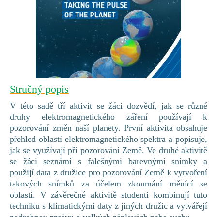
Stručný popis
V této sadě tří aktivit se žáci dozvědí, jak se různé
druhy elektromagnetického záření používají k
pozorování změn naší planety. První aktivita obsahuje
přehled oblastí elektromagnetického spektra a popisuje,
jak se využívají při pozorování Země. Ve druhé aktivitě
se žáci seznámí s falešnými barevnými snímky a
použijí data z družice pro pozorování Země k vytvoření
takových snímků za účelem zkoumání měnící se
oblasti. V závěrečné aktivitě studenti kombinují tuto
techniku s klimatickými daty z jiných družic a vytvářejí
podrobnou zprávu o velkých záplavách nebo suchu.