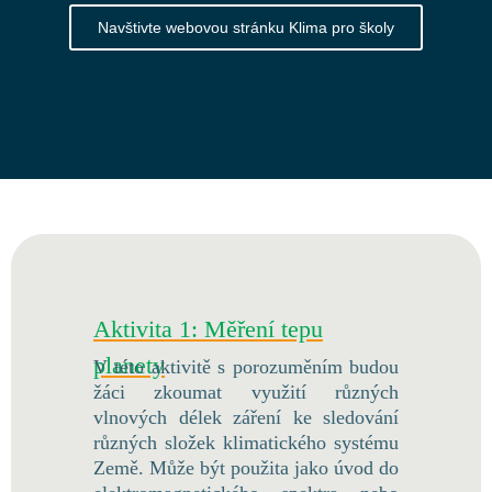
Navštivte webovou stránku Klima pro školy
Aktivita 1: Měření tepu
planety
V této aktivitě s porozuměním budou
žáci zkoumat využití různých
vlnových délek záření ke sledování
různých složek klimatického systému
Země. Může být použita jako úvod do