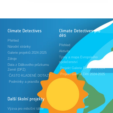
Climate Detectives
Climate Detectives pro
děti
Přehled
Přehled
Národní stránky
Aktivity
Galerie projektů 2024-2025
Týmy a mapa Evropského
Zdroje
společenství
Data z Dálkového průzkumu
Projekt Galerie Děti 2023-2024
Země (DPZ)
Projekt Galerie Děti 2024-2025
ČASTO KLADENÉ DOTAZY
Podmínky a pravidla
Další školní projekty
Výzva pro měsíční tábor