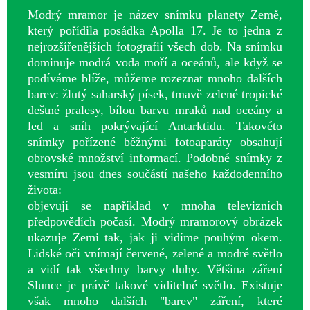
Modrý mramor je název snímku planety Země,
který pořídila posádka Apolla 17. Je to jedna z
nejrozšířenějších fotografií všech dob. Na snímku
dominuje modrá voda moří a oceánů, ale když se
podíváme blíže, můžeme rozeznat mnoho dalších
barev: žlutý saharský písek, tmavě zelené tropické
deštné pralesy, bílou barvu mraků nad oceány a
led a sníh pokrývající Antarktidu. Takovéto
snímky pořízené běžnými fotoaparáty obsahují
obrovské množství informací. Podobné snímky z
vesmíru jsou dnes součástí našeho každodenního
života:
objevují se například v mnoha televizních
předpovědích počasí. Modrý mramorový obrázek
ukazuje Zemi tak, jak ji vidíme pouhým okem.
Lidské oči vnímají červené, zelené a modré světlo
a vidí tak všechny barvy duhy. Většina záření
Slunce je právě takové viditelné světlo. Existuje
však mnoho dalších "barev" záření, které