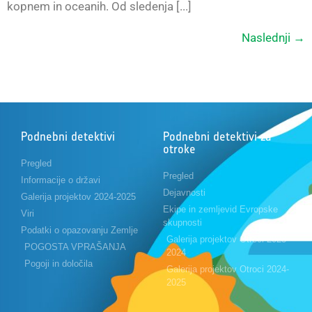
kopnem in oceanih. Od sledenja [...]
Naslednji
→
Podnebni detektivi
Podnebni detektivi za
otroke
Pregled
Pregled
Informacije o državi
Dejavnosti
Galerija projektov 2024-2025
Ekipe in zemljevid Evropske
Viri
skupnosti
Podatki o opazovanju Zemlje
Galerija projektov Otroci 2023-
POGOSTA VPRAŠANJA
2024
Pogoji in določila
Galerija projektov Otroci 2024-
2025