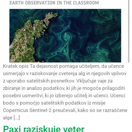
Kratek opis Ta dejavnost pomaga učiteljem, da učence
usmerjajo v raziskovanje cvetenja alg in njegovih vplivov
z uporabo satelitskih posnetkov. Vključuje vaje za
zbiranje in analizo podatkov, ki jih je mogoče prilagoditi
posebni usmeritvi, ki jo izberejo učitelj in učenci. Učenci
bodo s pomočjo satelitskih podatkov iz misije
Copernicus Sentinel-2 preučevali, kako so se razraščene
alge [...]
Paxi raziskuje veter