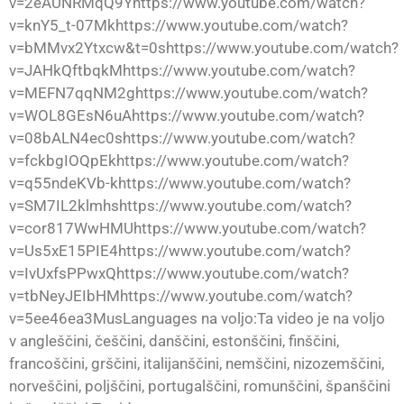
v=2eAUNRMqQ9Yhttps://www.youtube.com/watch?
v=knY5_t-07Mkhttps://www.youtube.com/watch?
v=bMMvx2Ytxcw&t=0shttps://www.youtube.com/watch?
v=JAHkQftbqkMhttps://www.youtube.com/watch?
v=MEFN7qqNM2ghttps://www.youtube.com/watch?
v=WOL8GEsN6uAhttps://www.youtube.com/watch?
v=08bALN4ec0shttps://www.youtube.com/watch?
v=fckbgIOQpEkhttps://www.youtube.com/watch?
v=q55ndeKVb-khttps://www.youtube.com/watch?
v=SM7IL2klmhshttps://www.youtube.com/watch?
v=cor817WwHMUhttps://www.youtube.com/watch?
v=Us5xE15PIE4https://www.youtube.com/watch?
v=IvUxfsPPwxQhttps://www.youtube.com/watch?
v=tbNeyJEIbHMhttps://www.youtube.com/watch?
v=5ee46ea3MusLanguages na voljo:Ta video je na voljo
v angleščini, češčini, danščini, estonščini, finščini,
francoščini, grščini, italijanščini, nemščini, nizozemščini,
norveščini, poljščini, portugalščini, romunščini, španščini