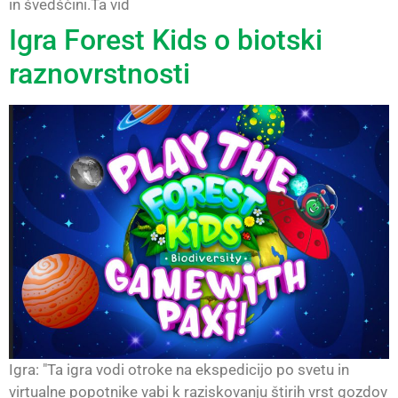
in švedščini.Ta vid
Igra Forest Kids o biotski
raznovrstnosti
Igra: "Ta igra vodi otroke na ekspedicijo po svetu in
virtualne popotnike vabi k raziskovanju štirih vrst gozdov