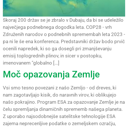
Skoraj 200 držav se je zbralo v Dubaju, da bi se udeležilo
največjega podnebnega dogodka leta. COP28 - vrh
Združenih narodov o podnebnih spremembah leta 2023 -
pa ni le še ena konferenca. Predstavniki držav bodo prvič
ocenili napredek, ki so ga dosegli pri zmanjševanju
emisij toplogrednih plinov, in sicer v postopku,
imenovanem "globalno [...]
Moč opazovanja Zemlje
Vsi smo tesno povezani z našo Zemljo - od dreves, ki
nam zagotavljajo kisik, do naravnih virov, ki oblikujejo
našo pokrajino. Program ESA za opazovanje Zemlje je na
čelu spremljanja dinamičnih sprememb našega planeta.
Z uporabo najsodobnejše satelitske tehnologije ESA
zajema neprecenljive podatke o zemeljskem ozračju,