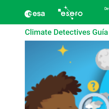
De
language:
Inglés
Climate Detectives Guía 