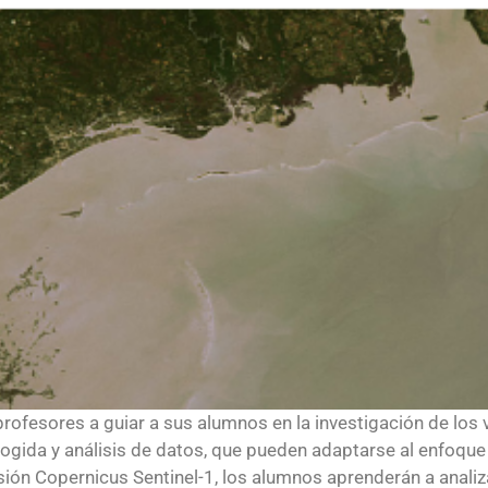
profesores a guiar a sus alumnos en la investigación de los 
cogida y análisis de datos, que pueden adaptarse al enfoque 
sión Copernicus Sentinel-1, los alumnos aprenderán a analizar