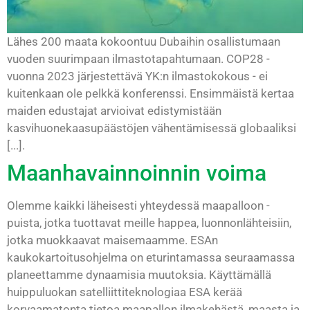
Lähes 200 maata kokoontuu Dubaihin osallistumaan
vuoden suurimpaan ilmastotapahtumaan. COP28 -
vuonna 2023 järjestettävä YK:n ilmastokokous - ei
kuitenkaan ole pelkkä konferenssi. Ensimmäistä kertaa
maiden edustajat arvioivat edistymistään
kasvihuonekaasupäästöjen vähentämisessä globaaliksi
[...].
Maanhavainnoinnin voima
Olemme kaikki läheisesti yhteydessä maapalloon -
puista, jotka tuottavat meille happea, luonnonlähteisiin,
jotka muokkaavat maisemaamme. ESAn
kaukokartoitusohjelma on eturintamassa seuraamassa
planeettamme dynaamisia muutoksia. Käyttämällä
huippuluokan satelliittiteknologiaa ESA kerää
korvaamatonta tietoa maapallon ilmakehästä, maasta ja