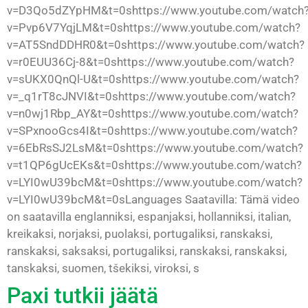
v=D3Qo5dZYpHM&t=0shttps://www.youtube.com/watch
v=Pvp6V7YqjLM&t=0shttps://www.youtube.com/watch?
v=AT5SndDDHR0&t=0shttps://www.youtube.com/watch?
v=r0EUU36Cj-8&t=0shttps://www.youtube.com/watch?
v=sUKX0QnQl-U&t=0shttps://www.youtube.com/watch?
v=_q1rT8cJNVI&t=0shttps://www.youtube.com/watch?
v=n0wj1Rbp_AY&t=0shttps://www.youtube.com/watch?
v=SPxnooGcs4I&t=0shttps://www.youtube.com/watch?
v=6EbRsSJ2LsM&t=0shttps://www.youtube.com/watch?
v=t1QP6gUcEKs&t=0shttps://www.youtube.com/watch?
v=LYI0wU39bcM&t=0shttps://www.youtube.com/watch?
v=LYI0wU39bcM&t=0sLanguages Saatavilla: Tämä video
on saatavilla englanniksi, espanjaksi, hollanniksi, italian,
kreikaksi, norjaksi, puolaksi, portugaliksi, ranskaksi,
ranskaksi, saksaksi, portugaliksi, ranskaksi, ranskaksi,
tanskaksi, suomen, tšekiksi, viroksi, s
Paxi tutkii jäätä