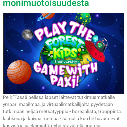
monimuotoisuudesta
Peli: "Tässä pelissä lapset lähtevät tutkimusmatkalle
ympäri maailmaa, ja virtuaalimatkailijoita pyydetään
tutkimaan neljää metsätyyppiä - boreaalista, trooppista,
lauhkeaa ja kuivaa metsää - samalla kun he havaitsevat
kasvistoa ja eläimistöä, yhdistävät eläinpareja