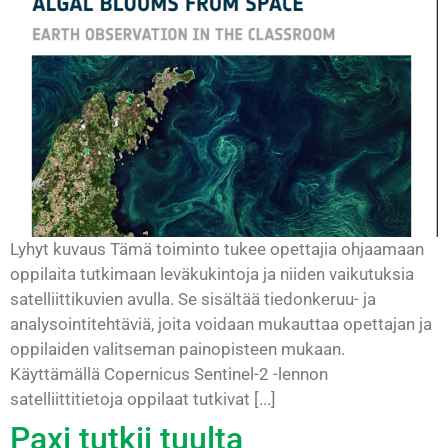
Lyhyt kuvaus Tämä toiminto tukee opettajia ohjaamaan
oppilaita tutkimaan leväkukintoja ja niiden vaikutuksia
satelliittikuvien avulla. Se sisältää tiedonkeruu- ja
analysointitehtäviä, joita voidaan mukauttaa opettajan ja
oppilaiden valitseman painopisteen mukaan.
Käyttämällä Copernicus Sentinel-2 -lennon
satelliittitietoja oppilaat tutkivat [...]
Paxi tutkii tuulta