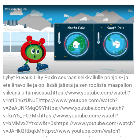
Lyhyt kuvaus:Liity Paxin seuraan seikkailulle pohjois- ja
etelänavoille ja opi lisää jäästä ja sen roolista maapallon
viileänä pitämisessä.https://www.youtube.com/watch?
v=ntI0n6zUNJEhttps://www.youtube.com/watch?
v=2eAUNRMqQ9Yhttps://www.youtube.com/watch?
v=knY5_t-07Mkhttps://www.youtube.com/watch?
v=bMMvx2Ytxcw&t=0shttps://www.youtube.com/watch?
v=JAHkQftbqkMhttps://www.youtube.com/watch?