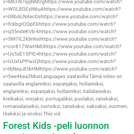
v=MEFN7qqNM2ghttps://www.youtube.com/watch?
v=WOL8GEsN6uAhttps://www.youtube.com/watch?
v=08bALN4ec0shttps://www.youtube.com/watch?
v=fckbgIOQpEkhttps://www.youtube.com/watch?
v=q55ndeKVb-khttps://www.youtube.com/watch?
v=SM7IL2klmhshttps://www.youtube.com/watch?
v=cor817WwHMUhttps://www.youtube.com/watch?
v=Us5xE15PIE4https://www.youtube.com/watch?
v=IvUxfsPPwxQhttps://www.youtube.com/watch?
v=tbNeyJEIbHMhttps://www.youtube.com/watch?
v=5ee46ea3MusLanguages saatavilla:Tämä video on
saatavilla englanniksi, espanjaksi, hollanniksi,
englanniksi, espanjaksi, hollanniksi, italialaiseksi,
kreikaksi, norjaksi, portugaliksi, puolaksi, ranskaksi,
romanialaiseksi, ruotsiksi, tanskaksi, saksaksi, suomen,
tšekiksi ja viroksi.This vid
Forest Kids -peli luonnon