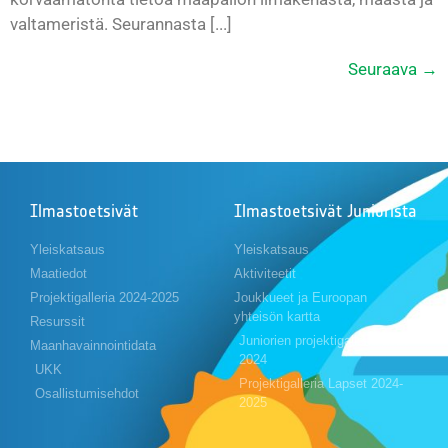
valtameristä. Seurannasta [...]
Seuraava
→
Ilmastoetsivät
Ilmastoetsivät Juniorista
Yleiskatsaus
Yleiskatsaus
Maatiedot
Aktiviteetit
Projektigalleria 2024-2025
Joukkueet ja Euroopan
yhteisön kartta
Resurssit
Juniorien projektigalleria 2023-
Maanhavainnointidata
2024
UKK
Projektigalleria Lapset 2024-
Osallistumisehdot
2025