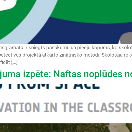
kasgrāmatā ir sniegts pasākumu un pieeju kopums, ko skolot
Detectives projektā atkārto zinātnisko metodi. Skolotāja rok
ēt [...]
ījuma izpēte: Naftas noplūdes 