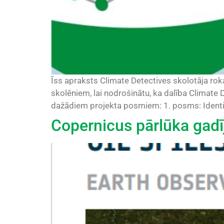
Īss apraksts Climate Detectives skolotāja ro
skolēniem, lai nodrošinātu, ka dalība Climate 
dažādiem projekta posmiem: 1. posms: Identific
Copernicus pārlūka gad