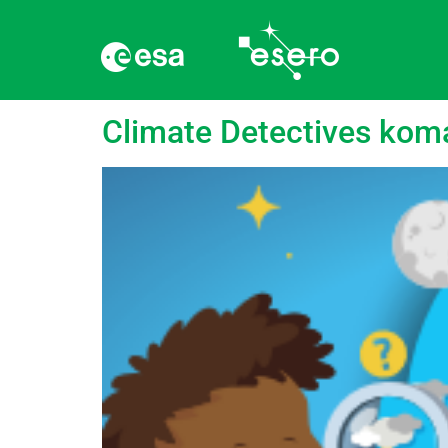
language:
Angļu va
Climate Detectives kom