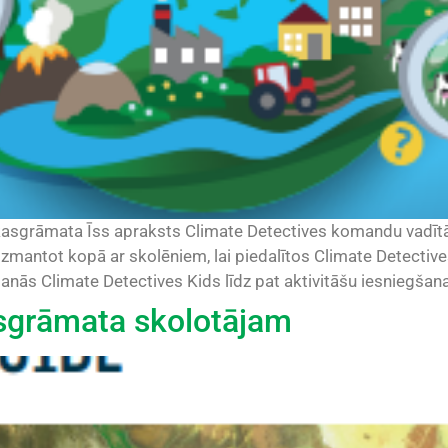
kasgrāmata Īss apraksts Climate Detectives komandu vadīt
 izmantot kopā ar skolēniem, lai piedalītos Climate Detect
anās Climate Detectives Kids līdz pat aktivitāšu iesniegšanai.
sgrāmata skolotājam