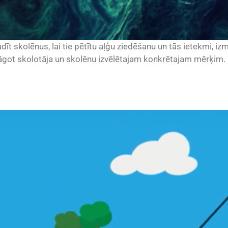
dīt skolēnus, lai tie pētītu aļģu ziedēšanu un tās ietekmi, izm
lāgot skolotāja un skolēnu izvēlētajam konkrētajam mērķim.