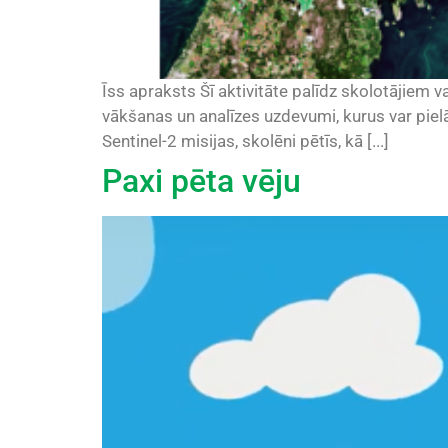
Īss apraksts Šī aktivitāte palīdz skolotājiem va
vākšanas un analīzes uzdevumi, kurus var pie
Sentinel-2 misijas, skolēni pētīs, kā [...]
Paxi pēta vēju