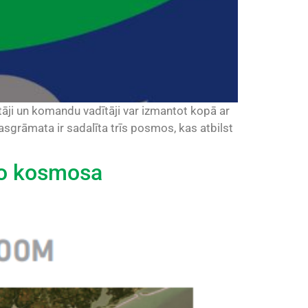
āji un komandu vadītāji var izmantot kopā ar
asgrāmata ir sadalīta trīs posmos, kas atbilst
no kosmosa