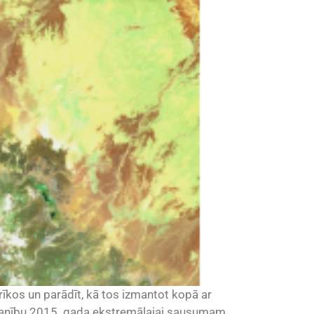
īkos un parādīt, kā tos izmantot kopā ar
uzmanību 2015. gada ekstremālajai sausumam