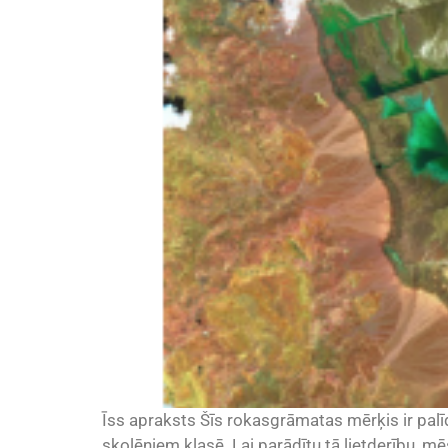
Īss apraksts Šīs rokasgrāmatas mērķis ir palī
skolēniem klasē. Lai parādītu tā lietderību,