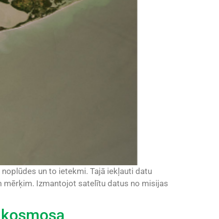
s noplūdes un to ietekmi. Tajā iekļauti datu
m mērķim. Izmantojot satelītu datus no misijas
o kosmosa