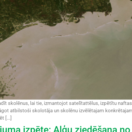
dīt skolēnus, lai tie, izmantojot satelītattēlus, izpētītu nafta
āgot atbilstoši skolotāja un skolēnu izvēlētajam konkrētaja
 [...]
ījuma izpēte: Aļģu ziedēšana n