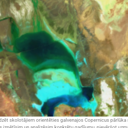
dzēt skolotājiem orientēties galvenajos Copernicus pārlūka r
 mēs izpētīsim un analizēsim konkrētu gadījumu, pievēršot 