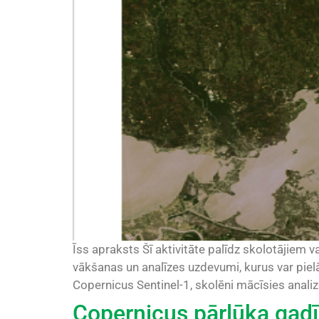
Īss apraksts Šī aktivitāte palīdz skolotājiem va
vākšanas un analīzes uzdevumi, kurus var piel
Copernicus Sentinel-1, skolēni mācīsies analizēt
Copernicus pārlūka gad