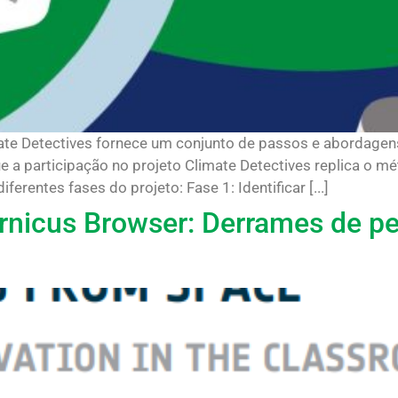
ate Detectives fornece um conjunto de passos e abordagen
e a participação no projeto Climate Detectives replica o mé
erentes fases do projeto: Fase 1: Identificar [...]
nicus Browser: Derrames de pet