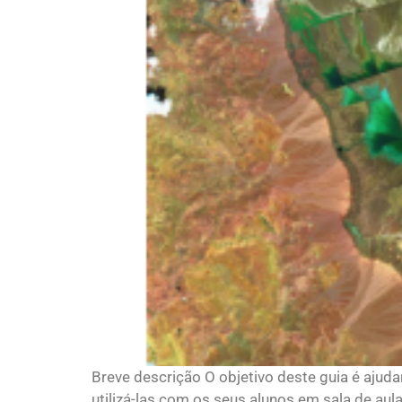
Breve descrição O objetivo deste guia é aju
utilizá-las com os seus alunos em sala de au