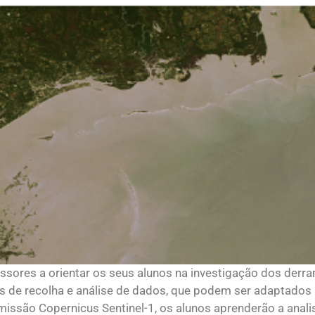
essores a orientar os seus alunos na investigação dos der
cios de recolha e análise de dados, que podem ser adaptados
missão Copernicus Sentinel-1, os alunos aprenderão a analisa