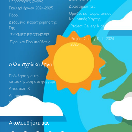
Πληροφορίες χώρας
Δραστηριότητες
Γκαλερί έργων 2024-2025
Ομάδες και Ευρωπαϊκός
Πόροι
Κοινοτικός Χάρτης
Δεδομένα παρατήρησης της
Project Gallery Kids 2023-
Γης
2024
ΣΥΧΝΈΣ ΕΡΩΤΉΣΕΙΣ
Project Gallery Kids 2024-
Όροι και Προϋποθέσεις
2025
Άλλα σχολικά έργα
Πρόκληση για την
κατασκήνωση στο φεγγάρι
Αποστολή X
Astropi
Cansat
Ακολουθήστε μας