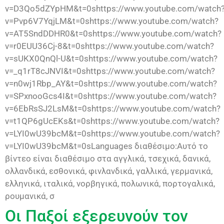
v=D3Qo5dZYpHM&t=0shttps://www.youtube.com/watch
v=Pvp6V7YqjLM&t=0shttps://www.youtube.com/watch?
v=AT5SndDDHR0&t=0shttps://www.youtube.com/watch?
v=r0EUU36Cj-8&t=0shttps://www.youtube.com/watch?
v=sUKX0QnQl-U&t=0shttps://www.youtube.com/watch?
v=_q1rT8cJNVI&t=0shttps://www.youtube.com/watch?
v=n0wj1Rbp_AY&t=0shttps://www.youtube.com/watch?
v=SPxnooGcs4I&t=0shttps://www.youtube.com/watch?
v=6EbRsSJ2LsM&t=0shttps://www.youtube.com/watch?
v=t1QP6gUcEKs&t=0shttps://www.youtube.com/watch?
v=LYI0wU39bcM&t=0shttps://www.youtube.com/watch?
v=LYI0wU39bcM&t=0sLanguages διαθέσιμο:Αυτό το
βίντεο είναι διαθέσιμο στα αγγλικά, τσεχικά, δανικά,
ολλανδικά, εσθονικά, φινλανδικά, γαλλικά, γερμανικά,
ελληνικά, ιταλικά, νορβηγικά, πολωνικά, πορτογαλικά,
ρουμανικά, σ
Οι Παξοί εξερευνούν τον