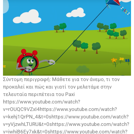
Σύντομη περιγραφή: Μάθετε για τον άνεμο, τι τον
προκαλεί και πώς και γιατί τον μελετάμε στην
τελευταία περιπέτεια του Paxi
https://www.youtube.com/watch?
v=rOUQC9VZxI4https://www.youtube.com/watch?
v=kehj1QrPN_4&t=0shttps://www.youtube.com/watch?
v=yVjzwhLTURU&t=0shttps://www.youtube.com/watch?
v=iwhiB6Ey7xk&t=0shttps://www.youtube.com/watch?