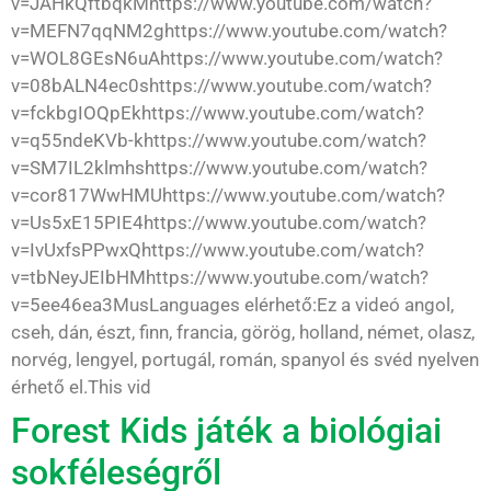
v=JAHkQftbqkMhttps://www.youtube.com/watch?
v=MEFN7qqNM2ghttps://www.youtube.com/watch?
v=WOL8GEsN6uAhttps://www.youtube.com/watch?
v=08bALN4ec0shttps://www.youtube.com/watch?
v=fckbgIOQpEkhttps://www.youtube.com/watch?
v=q55ndeKVb-khttps://www.youtube.com/watch?
v=SM7IL2klmhshttps://www.youtube.com/watch?
v=cor817WwHMUhttps://www.youtube.com/watch?
v=Us5xE15PIE4https://www.youtube.com/watch?
v=IvUxfsPPwxQhttps://www.youtube.com/watch?
v=tbNeyJEIbHMhttps://www.youtube.com/watch?
v=5ee46ea3MusLanguages elérhető:Ez a videó angol,
cseh, dán, észt, finn, francia, görög, holland, német, olasz,
norvég, lengyel, portugál, román, spanyol és svéd nyelven
érhető el.This vid
Forest Kids játék a biológiai
sokféleségről