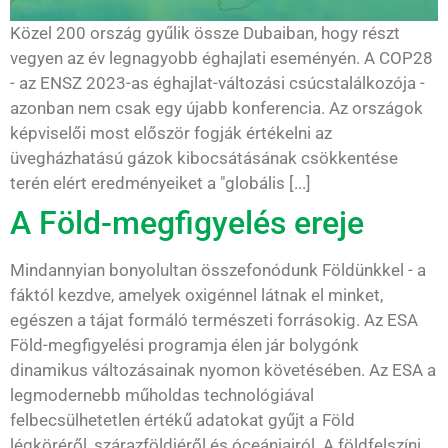
Közel 200 ország gyűlik össze Dubaiban, hogy részt
vegyen az év legnagyobb éghajlati eseményén. A COP28
- az ENSZ 2023-as éghajlat-változási csúcstalálkozója -
azonban nem csak egy újabb konferencia. Az országok
képviselői most először fogják értékelni az
üvegházhatású gázok kibocsátásának csökkentése
terén elért eredményeiket a "globális [...]
A Föld-megfigyelés ereje
Mindannyian bonyolultan összefonódunk Földünkkel - a
fáktól kezdve, amelyek oxigénnel látnak el minket,
egészen a tájat formáló természeti forrásokig. Az ESA
Föld-megfigyelési programja élen jár bolygónk
dinamikus változásainak nyomon követésében. Az ESA a
legmodernebb műholdas technológiával
felbecsülhetetlen értékű adatokat gyűjt a Föld
légköréről, szárazföldjéről és óceánjairól. A földfelszíni