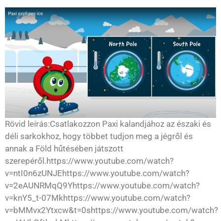
Rövid leírás:Csatlakozzon Paxi kalandjához az északi és
déli sarkokhoz, hogy többet tudjon meg a jégről és
annak a Föld hűtésében játszott
szerepéről.https://www.youtube.com/watch?
v=ntI0n6zUNJEhttps://www.youtube.com/watch?
v=2eAUNRMqQ9Yhttps://www.youtube.com/watch?
v=knY5_t-07Mkhttps://www.youtube.com/watch?
v=bMMvx2Ytxcw&t=0shttps://www.youtube.com/watch?