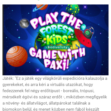
Játék: "Ez a játék egy világkörüli expedícióra kalauzolja a
gyerekeket, és arra kéri a virtuális utazókat, hogy
fedezzenek fel négy erdőtípust - boreális, trópusi,
mérsékelt égövi és száraz erdőt -, miközben megfigyelik
a növény- és állatvilágot, állatpárokat találnak a
biomokon belül, és menet közben nem fából készült