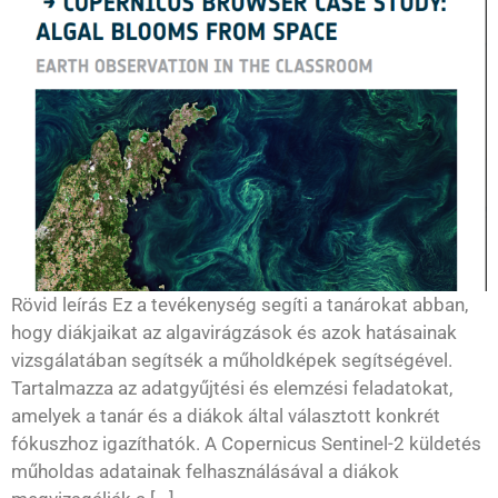
Rövid leírás Ez a tevékenység segíti a tanárokat abban,
hogy diákjaikat az algavirágzások és azok hatásainak
vizsgálatában segítsék a műholdképek segítségével.
Tartalmazza az adatgyűjtési és elemzési feladatokat,
amelyek a tanár és a diákok által választott konkrét
fókuszhoz igazíthatók. A Copernicus Sentinel-2 küldetés
műholdas adatainak felhasználásával a diákok