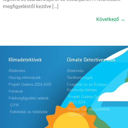
megfigyeléstől kezdve [...]
Következő
→
Klímadetektívek
Climate Detectives Kids
Áttekintés
Áttekintés
Ország információk
Tevékenységek
Projekt Galéria 2024-2025
Csapatok és az Európai
Közösség térképe
Források
Projekt Galéria Gyerekek
Földmegfigyelési adatok
2023-2024
GYIK
Projekt Galéria Gyerekek
Feltételek és feltételek
2024-2025