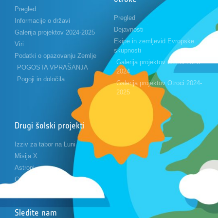
Pregled
Pregled
Informacije o državi
Dejavnosti
Galerija projektov 2024-2025
Ekipe in zemljevid Evropske
Viri
skupnosti
Podatki o opazovanju Zemlje
Galerija projektov Otroci 2023-
POGOSTA VPRAŠANJA
2024
Pogoji in določila
Galerija projektov Otroci 2024-
2025
Drugi šolski projekti
Izziv za tabor na Luni
Misija X
Astropi
Cansat
Sledite nam