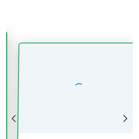
Je ozon dober ali slab? -Odkritje