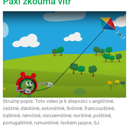
Paxi zkoumá vítr
Stručný popis: Toto video je k dispozici v angličtině,
češtině, dánštině, estonštině, finštině, francouzštině,
italštině, němčině, nizozemštině, norštině, polštině,
portugalštině, rumunštině, řeckém jazyce, SJ.