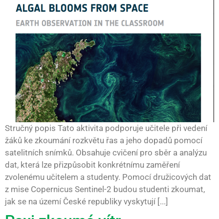
Stručný popis Tato aktivita podporuje učitele při vedení
žáků ke zkoumání rozkvětu řas a jeho dopadů pomocí
satelitních snímků. Obsahuje cvičení pro sběr a analýzu
dat, která lze přizpůsobit konkrétnímu zaměření
zvolenému učitelem a studenty. Pomocí družicových dat
z mise Copernicus Sentinel-2 budou studenti zkoumat,
jak se na území České republiky vyskytují [...]