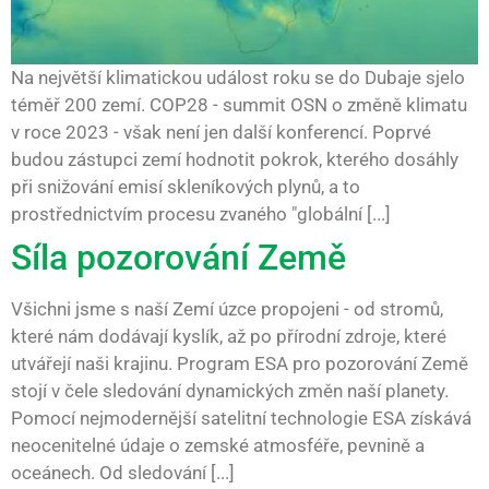
Na největší klimatickou událost roku se do Dubaje sjelo
téměř 200 zemí. COP28 - summit OSN o změně klimatu
v roce 2023 - však není jen další konferencí. Poprvé
budou zástupci zemí hodnotit pokrok, kterého dosáhly
při snižování emisí skleníkových plynů, a to
prostřednictvím procesu zvaného "globální [...]
Síla pozorování Země
Všichni jsme s naší Zemí úzce propojeni - od stromů,
které nám dodávají kyslík, až po přírodní zdroje, které
utvářejí naši krajinu. Program ESA pro pozorování Země
stojí v čele sledování dynamických změn naší planety.
Pomocí nejmodernější satelitní technologie ESA získává
neocenitelné údaje o zemské atmosféře, pevnině a
oceánech. Od sledování [...]