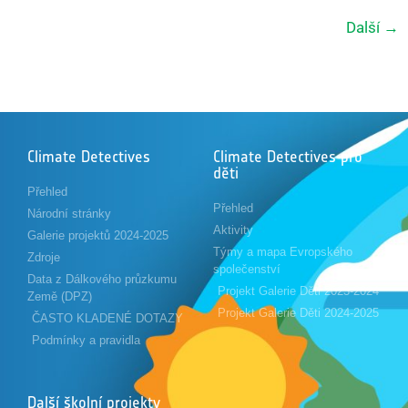
Další
→
Climate Detectives
Climate Detectives pro
děti
Přehled
Přehled
Národní stránky
Aktivity
Galerie projektů 2024-2025
Týmy a mapa Evropského
Zdroje
společenství
Data z Dálkového průzkumu
Projekt Galerie Děti 2023-2024
Země (DPZ)
Projekt Galerie Děti 2024-2025
ČASTO KLADENÉ DOTAZY
Podmínky a pravidla
Další školní projekty