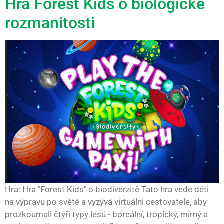
Hra Forest Kids o biologické
rozmanitosti
Hra: Hra "Forest Kids" o biodiverzitě Tato hra vede děti
na výpravu po světě a vyzývá virtuální cestovatele, aby
prozkoumali čtyři typy lesů - boreální, tropický, mírný a