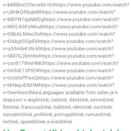
v=bMMvx2Ytxcw&t=0shttps://www.youtube.com/watch?
v=JAHkQftbqkMhttps://www.youtube.com/watch?
v=MEFN7qqNM2ghttps://www.youtube.com/watch?
v=WOL8GEsN6uAhttps://www.youtube.com/watch?
v=08bALN4ec0shttps://www.youtube.com/watch?
v=fckbgIOQpEkhttps://www.youtube.com/watch?
v=q55ndeKVb-khttps://www.youtube.com/watch?
v=SM7IL2klmhshttps://www.youtube.com/watch?
v=cor817WwHMUhttps://www.youtube.com/watch?
v=Us5xE15PIE4https://www.youtube.com/watch?
v=IvUxfsPPwxQhttps://www.youtube.com/watch?
v=tbNeyJEIbHMhttps://www.youtube.com/watch?
v=5ee46ea3MusLanguages available:Toto video je k
dispozici v angličtině, češtině, dánštině, estonštině,
finštině, francouzštině, italštině, němčině, norštině,
nizozemštině, polštině, portugalštině, rumunštině,
řečtině, španělštině a švédštině.