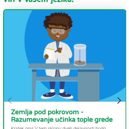
Zemlja pod pokrovom -
Razumevanje učinka tople grede
Kratek opis V tem sklopu dveh dejavnosti bodo