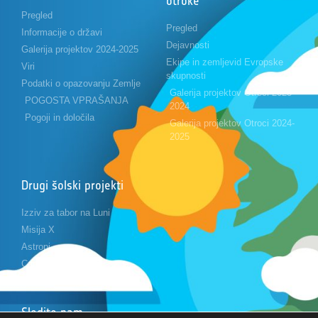
otroke
Pregled
Pregled
Informacije o državi
Dejavnosti
Galerija projektov 2024-2025
Ekipe in zemljevid Evropske
Viri
skupnosti
Podatki o opazovanju Zemlje
Galerija projektov Otroci 2023-
POGOSTA VPRAŠANJA
2024
Pogoji in določila
Galerija projektov Otroci 2024-
2025
Drugi šolski projekti
Izziv za tabor na Luni
Misija X
Astropi
Cansat
Sledite nam