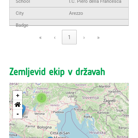
I.C. Piero della Francesca
Arezzo
«
‹
1
›
»
Zemljevid ekip v državah
+
2
-