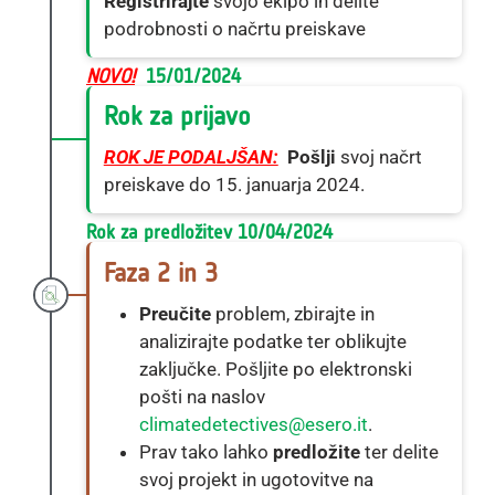
Registrirajte
svojo ekipo in delite
podrobnosti o načrtu preiskave
NOVO!
 15/01/2024
Rok za prijavo
ROK JE PODALJŠAN:
Pošlji
svoj načrt
preiskave do 15. januarja 2024.
Rok za predložitev 10/04/2024
Faza 2 in 3
Preučite
problem, zbirajte in
analizirajte podatke ter oblikujte
zaključke. Pošljite po elektronski
pošti na naslov
climatedetectives@esero.it
.
Prav tako lahko
predložite
ter delite
svoj projekt in ugotovitve na