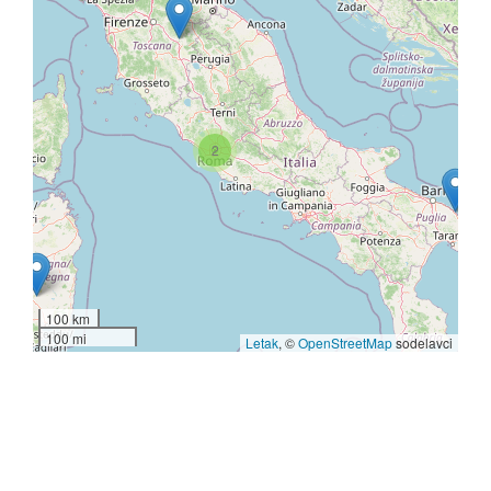
2
100 km
100 mi
Letak
, ©
OpenStreetMap
sodelavci