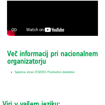
Več informacij pri nacionalnem
organizatorju
Spletna stran ESERO Podnebni detektivi
Viri v vašem jeziku: