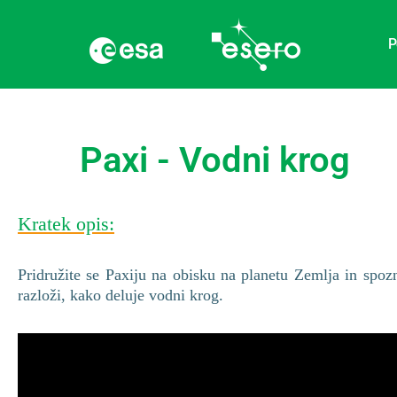
P
Paxi - Vodni krog
Kratek opis:
Pridružite se Paxiju na obisku na planetu Zemlja in spo
razloži, kako deluje vodni krog.