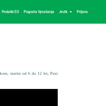
Podatki EO
Pogosta Vprašanja
Jezik
Prijava
kom, starim od 6 do 12 let, Paxi