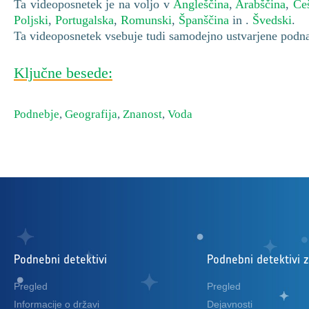
Ta videoposnetek je na voljo v
Angleščina
,
Arabščina
,
Če
Poljski
,
Portugalska
,
Romunski
,
Španščina
in .
Švedski
.
Ta videoposnetek vsebuje tudi samodejno ustvarjene podnap
Ključne besede:
Podnebje
,
Geografija
,
Znanost
,
Voda
Podnebni detektivi
Podnebni detektivi 
Pregled
Pregled
Informacije o državi
Dejavnosti