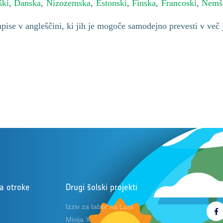
ški
,
Danska
,
Nizozemska
,
Estonski
,
Finska
,
Francoski
,
Nemš
ise v angleščini, ki jih je mogoče samodejno prevesti v več 
za otroke
Drugi šolski projekti
Sled
Izziv za tabor na Luni
Misija X