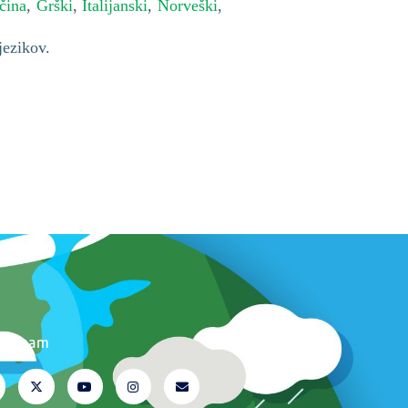
čina
,
Grški
,
Italijanski
,
Norveški
,
jezikov.
ite nam