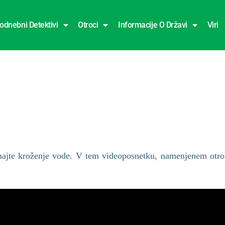
odnebni Detektivi
Otroci
Informacije O Državi
Viri
znajte kroženje vode. V tem videoposnetku, namenjenem otro