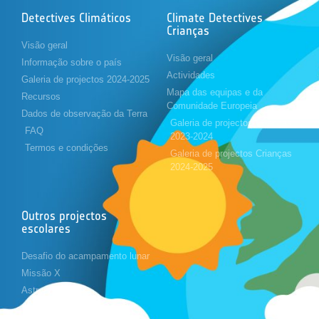
Detectives Climáticos
Climate Detectives
Crianças
Visão geral
Visão geral
Informação sobre o país
Actividades
Galeria de projectos 2024-2025
Mapa das equipas e da
Recursos
Comunidade Europeia
Dados de observação da Terra
Galeria de projectos Crianças
FAQ
2023-2024
Termos e condições
Galeria de projectos Crianças
2024-2025
Outros projectos
escolares
Desafio do acampamento lunar
Missão X
Astropi
Cansat