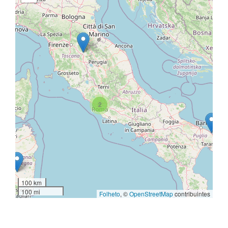
2
100 km
100 mi
Folheto
, ©
OpenStreetMap
contribuintes