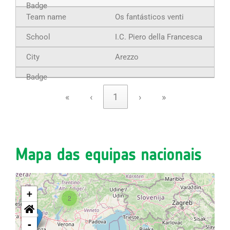
Os fantásticos venti
I.C. Piero della Francesca
Arezzo
«
‹
1
›
»
Mapa das equipas nacionais
+
2
-