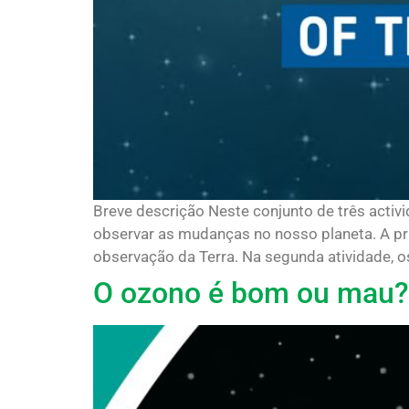
Breve descrição Neste conjunto de três activ
observar as mudanças no nosso planeta. A pri
observação da Terra. Na segunda atividade, os
O ozono é bom ou mau? 