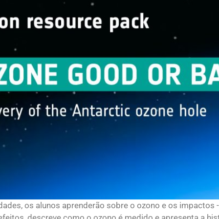
idades, os alunos aprenderão sobre o ozono e os impactos -
 efeitos, descreve como o ozono é medido e apresenta a his