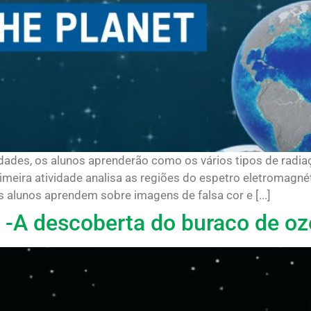
idades, os alunos aprenderão como os vários tipos de radia
meira atividade analisa as regiões do espetro eletromagné
 alunos aprendem sobre imagens de falsa cor e [...]
-A descoberta do buraco de oz