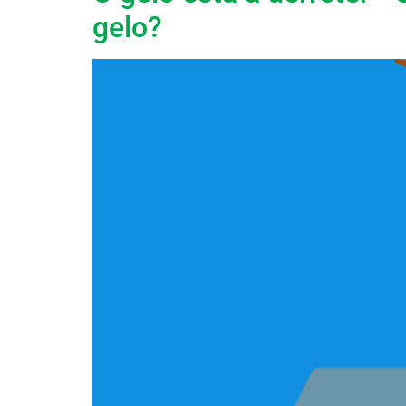
gelo?