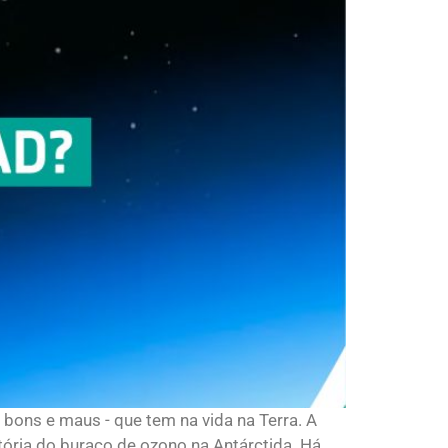
 bons e maus - que tem na vida na Terra. A
tória do buraco de ozono na Antárctida. Há