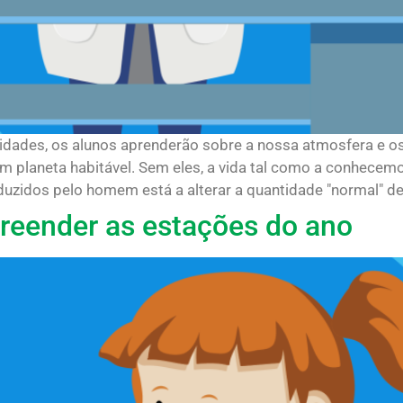
idades, os alunos aprenderão sobre a nossa atmosfera e os
 planeta habitável. Sem eles, a vida tal como a conhecemos 
zidos pelo homem está a alterar a quantidade "normal" dest
reender as estações do ano