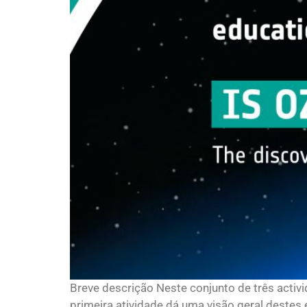
Breve descrição Neste conjunto de três activ
primeira atividade dá uma visão geral destes