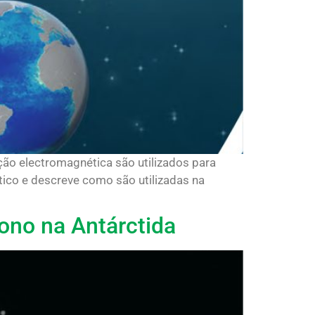
ção electromagnética são utilizados para
tico e descreve como são utilizadas na
ono na Antárctida