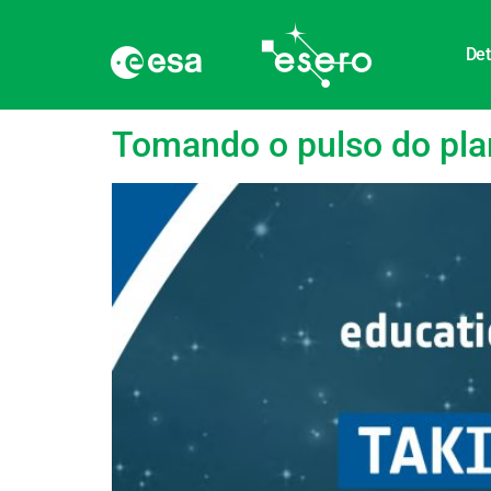
Det
Etiqueta:
Satélites
Tomando o pulso do pla