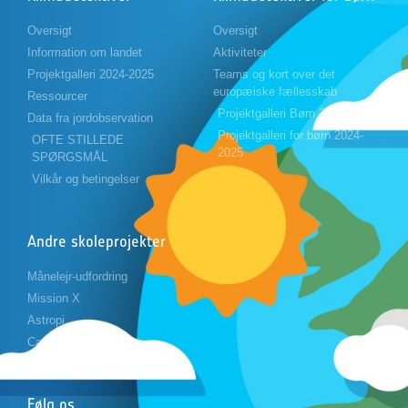
Oversigt
Oversigt
Information om landet
Aktiviteter
Projektgalleri 2024-2025
Teams og kort over det
europæiske fællesskab
Ressourcer
Projektgalleri Børn 2023-2024
Data fra jordobservation
Projektgalleri for børn 2024-
OFTE STILLEDE
2025
SPØRGSMÅL
Vilkår og betingelser
Andre skoleprojekter
Månelejr-udfordring
Mission X
Astropi
Cansat
Følg os