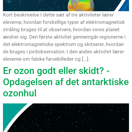
Kort beskrivelse I dette sæt af tre aktiviteter lærer
eleverne, hvordan forskellige typer af elektromagnetisk
stråling bruges til at observere, hvordan vores planet
ændrer sig. Den første aktivitet gennemgår regionerne i
det elektromagnetiske spektrum og skitserer, hvordan
de bruges i jordobservation. I den anden aktivitet lærer
eleverne om falske farvebilleder og [...].
Er ozon godt eller skidt? -
Opdagelsen af det antarktiske
ozonhul