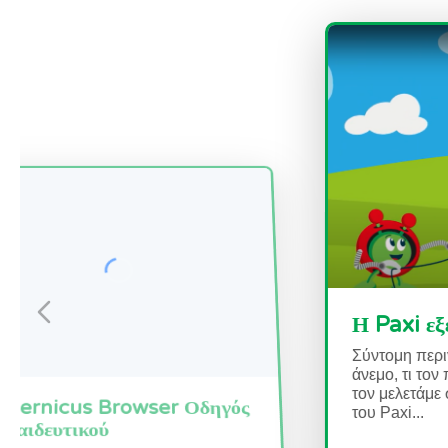
Copernicus Browser Οδηγός
Η
Εκπαιδευτικού
Σύ
άν
Σύντομη περιγραφή Ο στόχος αυτού του
το
οδηγού είναι να βοηθήσει τους
το
εκπαιδευτικούς να πλοηγηθούν στα κύρια
εργαλεία του Copernicus Browser και...