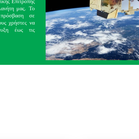
ϊκής Επιτροπής
λανήτη μας. Το
 πρόσβαση σε
ους χρήστες να
τυξη έως τις