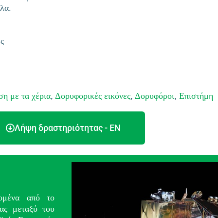
λα.
ς
η με τα χέρια
,
Δορυφορικές εικόνες
,
Δορυφόροι
,
Επιστήμη
Λήψη δραστηριότητας - EN
δομένα από το
ας μεταξύ του