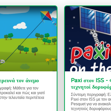
 Paxi εξερευνά τον άνεμο
Paxi στο
τεχνητοί
ντομη περιγραφή: Μάθετε για τον
εμο, τι τον προκαλεί και πώς και γιατί
Σύντομη περ
ν μελετάμε στην τελευταία περιπέτεια
Paxi στον 
υ Paxi...
Pesquet γι
τεχνητούς δ