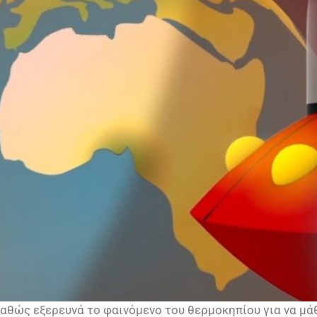
αθώς εξερευνά το φαινόμενο του θερμοκηπίου για να μάθ