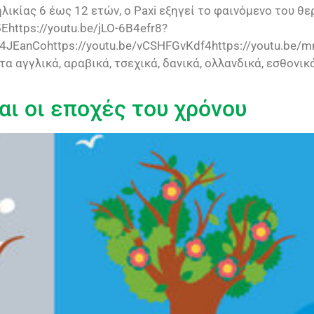
ηλικίας 6 έως 12 ετών, ο Paxi εξηγεί το φαινόμενο του θ
Ehttps://youtu.be/jLO-6B4efr8?
4JEanCohttps://youtu.be/vCSHFGvKdf4https://youtu.be/m
α αγγλικά, αραβικά, τσεχικά, δανικά, ολλανδικά, εσθονικά
και οι εποχές του χρόνου