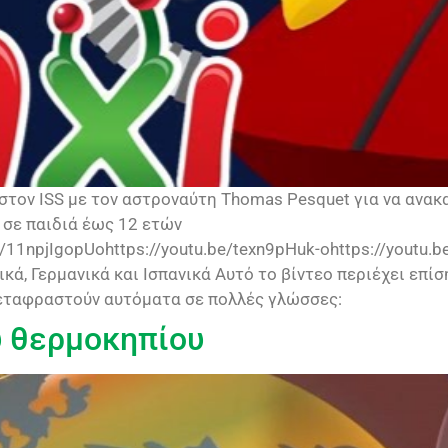
 στον ISS με τον αστροναύτη Thomas Pesquet για να ανα
ι σε παιδιά έως 12 ετών
.be/11npjIgopUohttps://youtu.be/texn9pHuk-ohttps://yout
λικά, Γερμανικά και Ισπανικά Αυτό το βίντεο περιέχει ε
 μεταφραστούν αυτόματα σε πολλές γλώσσες:
υ θερμοκηπίου