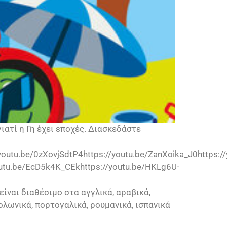
ιατί η Γη έχει εποχές. Διασκεδάστε
youtu.be/0zXovjSdtP4https://youtu.be/ZanXoika_J0https://
youtu.be/EcD5k4K_CEkhttps://youtu.be/HKLg6U-
ίναι διαθέσιμο στα αγγλικά, αραβικά,
 πολωνικά, πορτογαλικά, ρουμανικά, ισπανικά