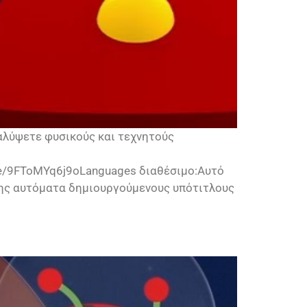
καλύψετε φυσικούς και τεχνητούς
u.be/9FToMYq6j9oLanguages διαθέσιμο:Αυτό
πίσης αυτόματα δημιουργούμενους υπότιτλους