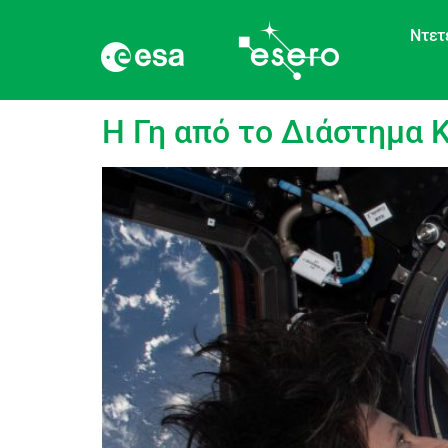
Ντετ
language:
Αγγλικά
Η Γη από το Διάστημα Κ