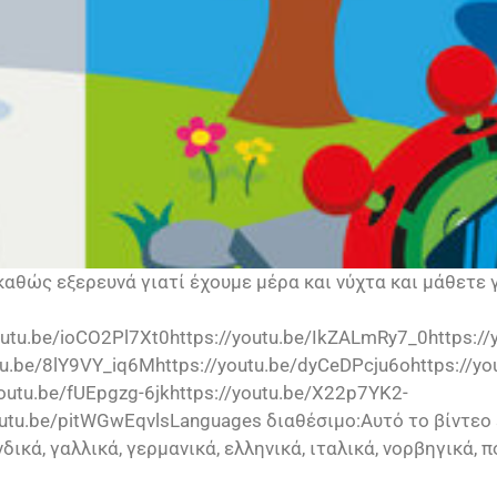
αθώς εξερευνά γιατί έχουμε μέρα και νύχτα και μάθετε γ
outu.be/ioCO2Pl7Xt0https://youtu.be/IkZALmRy7_0https://
utu.be/8lY9VY_iq6Mhttps://youtu.be/dyCeDPcju6ohttps://
outu.be/fUEpgzg-6jkhttps://youtu.be/X22p7YK2-
tu.be/pitWGwEqvlsLanguages διαθέσιμο:Αυτό το βίντεο ε
νδικά, γαλλικά, γερμανικά, ελληνικά, ιταλικά, νορβηγικά,