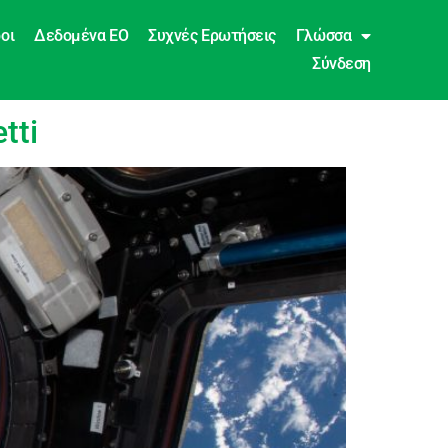
οι
Δεδομένα EO
Συχνές Ερωτήσεις
Γλώσσα
Σύνδεση
tti