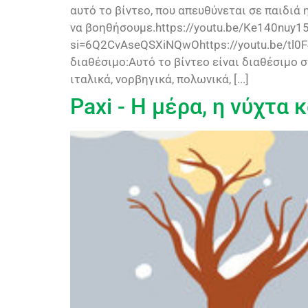
αυτό το βίντεο, που απευθύνεται σε παιδιά 
να βοηθήσουμε.https://youtu.be/Ke140nuy15
si=6Q2CvAseQSXiNQwOhttps://youtu.be/tl0F
διαθέσιμο:Αυτό το βίντεο είναι διαθέσιμο στ
ιταλικά, νορβηγικά, πολωνικά, [...]
Paxi - Η μέρα, η νύχτα 