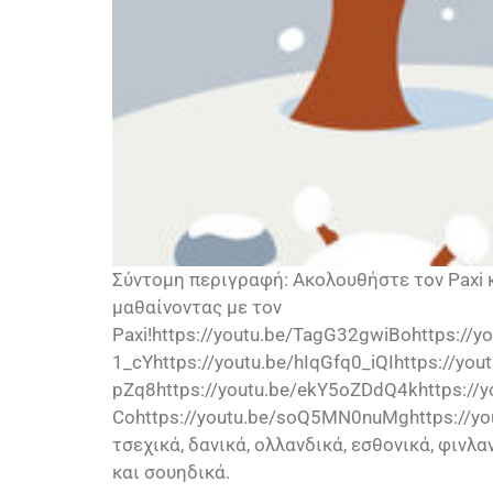
Σύντομη περιγραφή: Ακολουθήστε τον Paxi κ
μαθαίνοντας με τον
Paxi!https://youtu.be/TagG32gwiBohttps://y
1_cYhttps://youtu.be/hIqGfq0_iQIhttps://yo
pZq8https://youtu.be/ekY5oZDdQ4khttps://y
Cohttps://youtu.be/soQ5MN0nuMghttps://you
τσεχικά, δανικά, ολλανδικά, εσθονικά, φινλα
και σουηδικά.