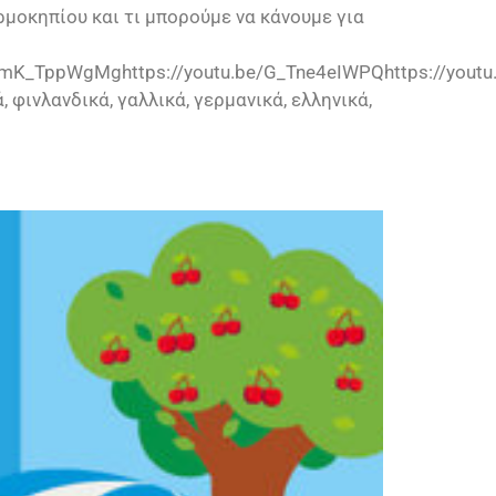
ερμοκηπίου και τι μπορούμε να κάνουμε για
mK_TppWgMghttps://youtu.be/G_Tne4eIWPQhttps://youtu.b
, φινλανδικά, γαλλικά, γερμανικά, ελληνικά,