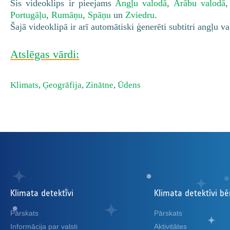
Šis videoklips ir pieejams
Angļu valodā
,
Arābu valodā
Portugāļu
,
Rumāņu
,
Spāņu
un
Zviedru
.
Šajā videoklipā ir arī automātiski ģenerēti subtitri angļu v
Atslēgas vārdi:
Klimats
,
Ģeogrāfija
,
Zinātne
,
Ūdens
Klimata detektīvi
Klimata detektīvi b
Pārskats
Pārskats
Informācija par valsti
Aktivitātes