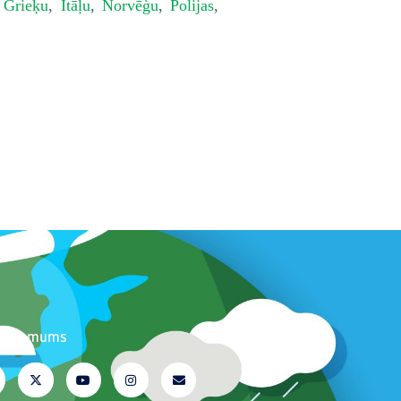
,
Grieķu
,
Itāļu
,
Norvēģu
,
Polijas
,
ojiet mums