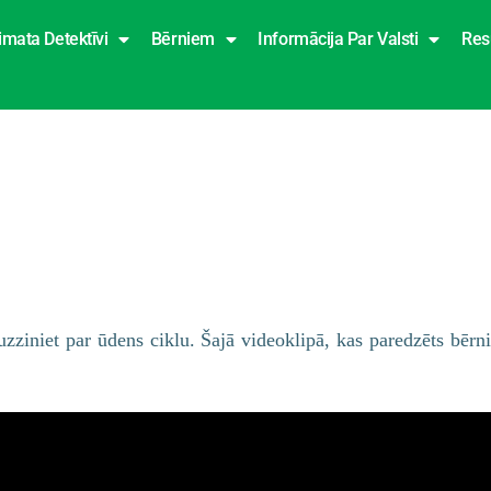
imata Detektīvi
Bērniem
Informācija Par Valsti
Res
uzziniet par ūdens ciklu. Šajā videoklipā, kas paredzēts bē