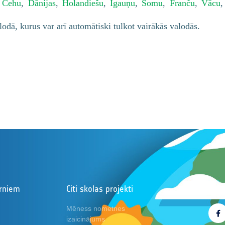
,
Čehu
,
Dānijas
,
Holandiešu
,
Igauņu
,
Somu
,
Franču
,
Vācu
alodā, kurus var arī automātiski tulkot vairākās valodās.
ērniem
Citi skolas projekti
Sek
Mēness nometnes
izaicinājums