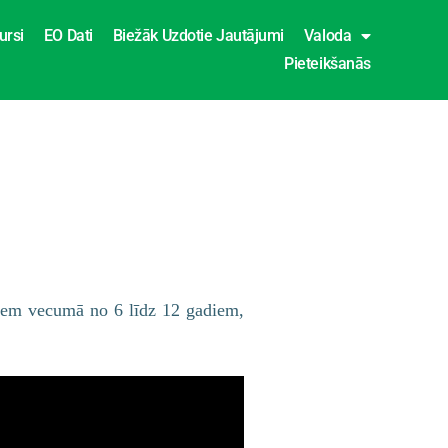
ursi
EO Dati
Biežāk Uzdotie Jautājumi
Valoda
Pieteikšanās
rniem vecumā no 6 līdz 12 gadiem,