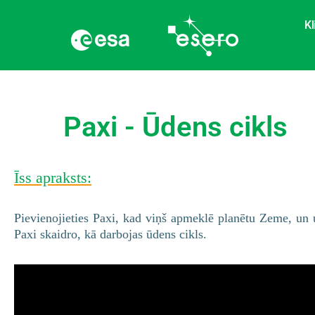
Kl
Paxi - Ūdens cikls
Īss apraksts:
Pievienojieties Paxi, kad viņš apmeklē planētu Zeme, un 
Paxi skaidro, kā darbojas ūdens cikls.