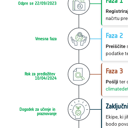
Faza 1
Odpre se 22/09/2023
Registrira
načrtu pre
Faza 2
Vmesna faza
Preiščite
podatke te
Faza 3
Rok za predložitev 
10/04/2024
Pošlji
ter 
climatedet
Zaključ
Dogodek za učenje in 
praznovanje
Ekipe, ki j
bodo pova