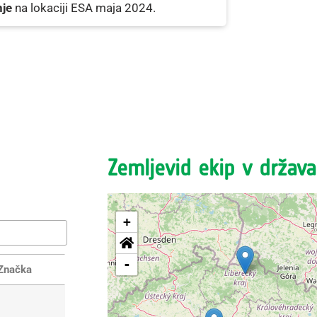
je
na lokaciji ESA maja 2024.
Zemljevid ekip v držav
+
-
Značka