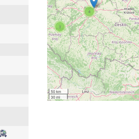
4
3
50 km
30 mi