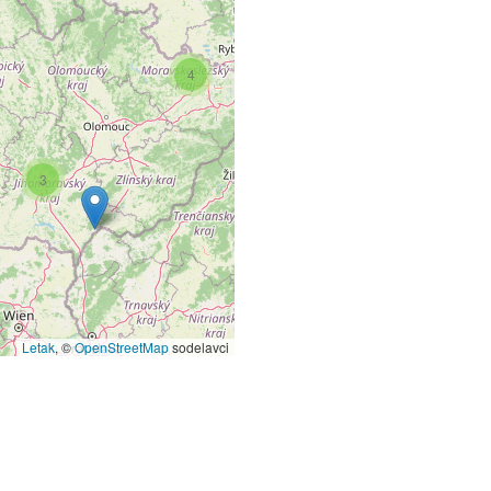
4
3
Letak
, ©
OpenStreetMap
sodelavci