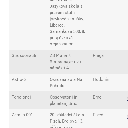
akademie a
Jazyková škola s
právem státní
jazykové zkoušky,
Liberec,
Šamánkova 500/8,
příspěvková
organization
Strossonauti
ZŠ Praha 7,
Praga
Strossmayerovo
náměstí 4
Astro-6
Osnovna šola Na
Hodonín
Pohodu
Terralonci
Observatorij in
Brno
planetarij Brno
Zemlja 001
20. základní škola
Plzeň
Plzeň, Brojova 13,
příspěvková