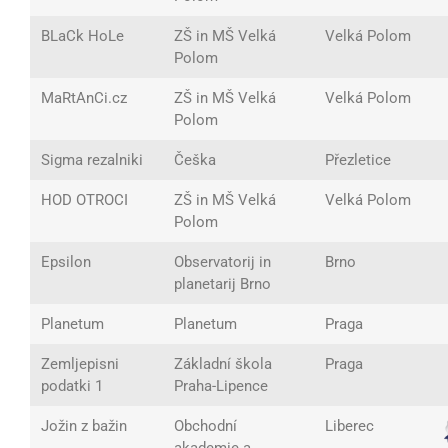
BLaCk HoLe
ZŠ in MŠ Velká
Velká Polom
Polom
MaRtAnCi.cz
ZŠ in MŠ Velká
Velká Polom
Polom
Sigma rezalniki
Češka
Přezletice
HOD OTROCI
ZŠ in MŠ Velká
Velká Polom
Polom
Epsilon
Observatorij in
Brno
planetarij Brno
Planetum
Planetum
Praga
Zemljepisni
Základní škola
Praga
podatki 1
Praha-Lipence
Jožin z bažin
Obchodní
Liberec