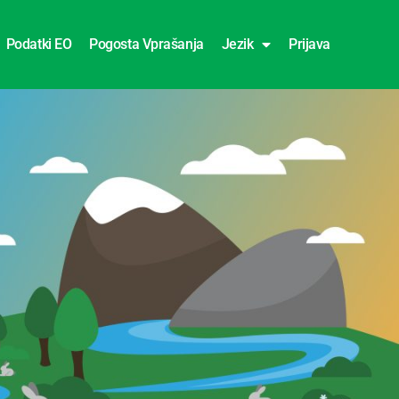
Podatki EO
Pogosta Vprašanja
Jezik
Prijava