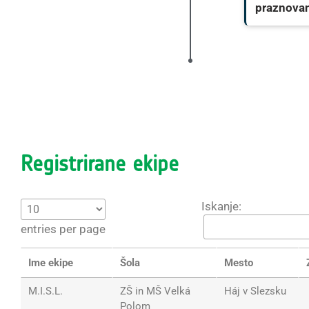
praznovan
Registrirane ekipe
Iskanje:
entries per page
Ime ekipe
Šola
Mesto
M.I.S.L.
ZŠ in MŠ Velká
Háj v Slezsku
Polom