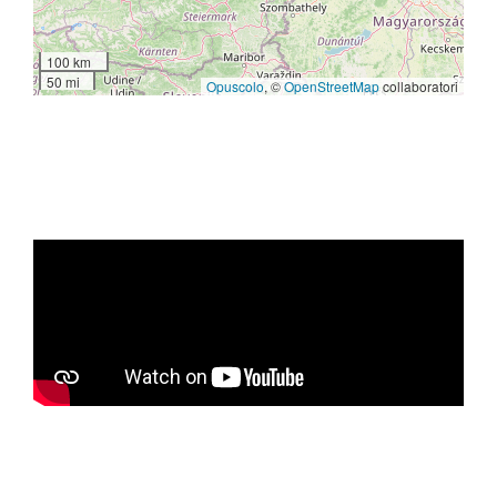
100 km
50 mi
Opuscolo
, ©
OpenStreetMap
collaboratori