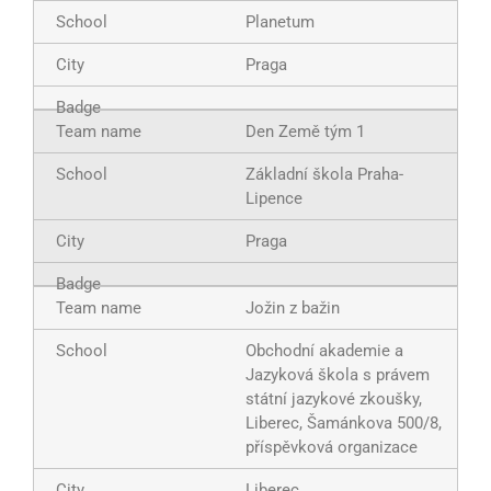
Planetum
Praga
Den Země tým 1
Základní škola Praha-
Lipence
Praga
Jožin z bažin
Obchodní akademie a
Jazyková škola s právem
státní jazykové zkoušky,
Liberec, Šamánkova 500/8,
příspěvková organizace
Liberec