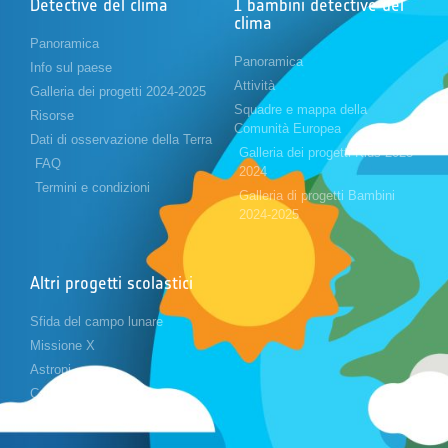
Detective del clima
I bambini detective del
clima
Panoramica
Panoramica
Info sul paese
Attività
Galleria dei progetti 2024-2025
Squadre e mappa della
Risorse
Comunità Europea
Dati di osservazione della Terra
Galleria dei progetti Kids 2023-
FAQ
2024
Termini e condizioni
Galleria di progetti Bambini
2024-2025
Altri progetti scolastici
Sfida del campo lunare
Missione X
Astropi
Cansat