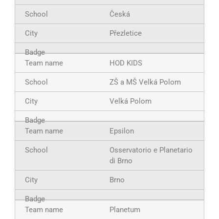
Česká
Přezletice
HOD KIDS
ZŠ a MŠ Velká Polom
Velká Polom
Epsilon
Osservatorio e Planetario
di Brno
Brno
Planetum