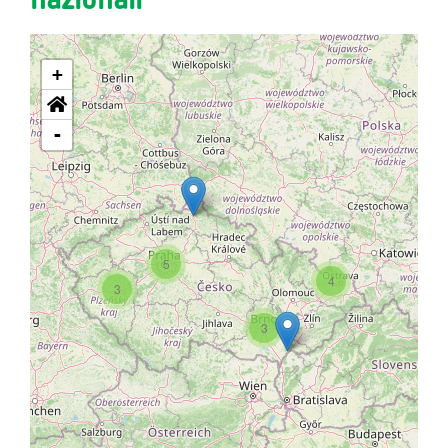
+
-
5
4
3
3