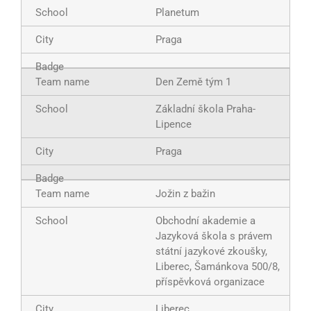
Planetum
Praga
Den Země tým 1
Základní škola Praha-
Lipence
Praga
Jožin z bažin
Obchodní akademie a
Jazyková škola s právem
státní jazykové zkoušky,
Liberec, Šamánkova 500/8,
příspěvková organizace
Liberec