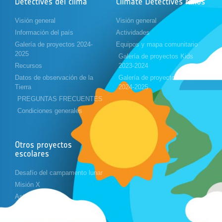
Detectives del clima
Climate Detectives Niños
Visión general
Visión general
Información del país
Actividades
Galería de proyectos 2024-
Equipos y mapa comunitario
2025
Galería de proyectos Kids
Recursos
2023-2024
Datos de observación de la
Galería de proyectos Kids
Tierra
2024-2025
PREGUNTAS FRECUENTES
Condiciones generales
Otros proyectos
escolares
Desafío del campamento lunar
Misión X
Astropi
Cansat