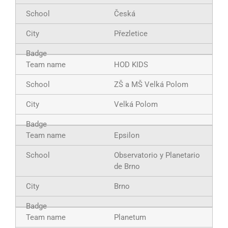
Česká
Přezletice
HOD KIDS
ZŠ a MŠ Velká Polom
Velká Polom
Epsilon
Observatorio y Planetario
de Brno
Brno
Planetum