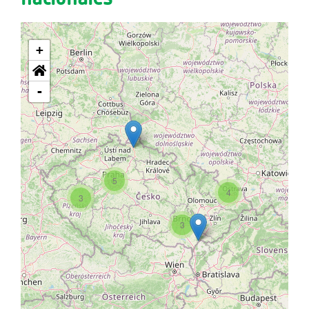
+
-
5
4
3
3