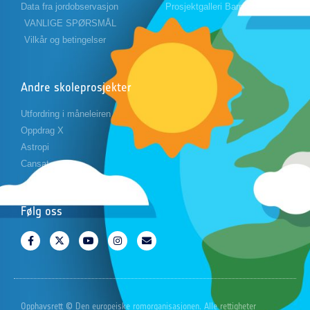
Data fra jordobservasjon
Prosjektgalleri Barn 2024-2025
VANLIGE SPØRSMÅL
Vilkår og betingelser
Andre skoleprosjekter
Utfordring i måneleiren
Oppdrag X
Astropi
Cansat
Følg oss
Opphavsrett © Den europeiske romorganisasjonen. Alle rettigheter