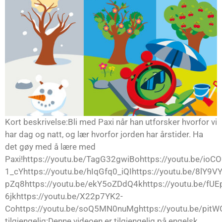
Kort beskrivelse:Bli med Paxi når han utforsker hvorfor vi
har dag og natt, og lær hvorfor jorden har årstider. Ha
det gøy med å lære med
Paxi!https://youtu.be/TagG32gwiBohttps://youtu.be/ioCO
1_cYhttps://youtu.be/hIqGfq0_iQIhttps://youtu.be/8lY9
pZq8https://youtu.be/ekY5oZDdQ4khttps://youtu.be/fUE
6jkhttps://youtu.be/X22p7YK2-
Cohttps://youtu.be/soQ5MN0nuMghttps://youtu.be/pit
tilgjengelig:Denne videoen er tilgjengelig på engelsk,