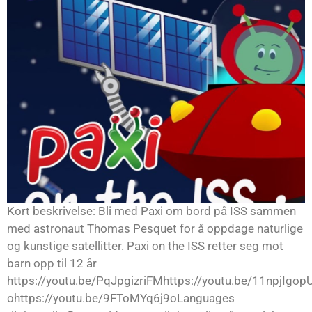
Kort beskrivelse: Bli med Paxi om bord på ISS sammen
med astronaut Thomas Pesquet for å oppdage naturlige
og kunstige satellitter. Paxi on the ISS retter seg mot
barn opp til 12 år
https://youtu.be/PqJpgizriFMhttps://youtu.be/11npjIgop
ohttps://youtu.be/9FToMYq6j9oLanguages