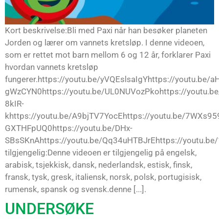
Kort beskrivelse:Bli med Paxi når han besøker planeten
Jorden og lærer om vannets kretsløp. I denne videoen,
som er rettet mot barn mellom 6 og 12 år, forklarer Paxi
hvordan vannets kretsløp
fungerer.https://youtu.be/yVQEslsaIgYhttps://youtu.be/a
gWzCYN0https://youtu.be/UL0NUVozPkohttps://youtu.be
8kIR-
khttps://youtu.be/A9bjTV7YocEhttps://youtu.be/7WXs959
GXTHFpUQ0https://youtu.be/DHx-
SBsSKnAhttps://youtu.be/Qq34uHTBJrEhttps://youtu.be
tilgjengelig:Denne videoen er tilgjengelig på engelsk,
arabisk, tsjekkisk, dansk, nederlandsk, estisk, finsk,
fransk, tysk, gresk, italiensk, norsk, polsk, portugisisk,
rumensk, spansk og svensk.denne [...].
UNDERSØKE