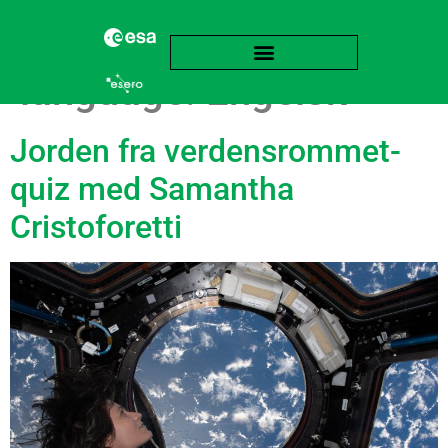
language:
Engelsk
Jorden fra verdensrommet-
quiz med Samantha
Cristoforetti