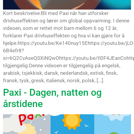
Kort beskrivelse:Bli med Paxi når han utforsker
drivhuseffekten og lærer om global oppvarming. I denne
videoen, som er rettet mot barn mellom 6 og 12 år,
forklarer Paxi drivhuseffekten og hva vi kan gjøre for å
hjelpe.https://youtu.be/Ke140nuy15Ehttps://youtu.be/jLO
6B4efr8?
si=6Q2CvAseQSXiNQwOhttps://youtu.be/tl0F4JEanCohttp
tilgjengelig:Denne videoen er tilgjengelig på engelsk,
arabisk, tsjekkisk, dansk, nederlandsk, estisk, finsk,
fransk, tysk, gresk, italiensk, norsk, polsk, [...].
Paxi - Dagen, natten og
årstidene