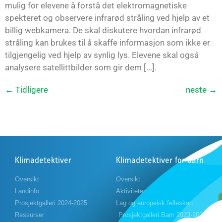
mulig for elevene å forstå det elektromagnetiske
spekteret og observere infrarød stråling ved hjelp av et
billig webkamera. De skal diskutere hvordan infrarød
stråling kan brukes til å skaffe informasjon som ikke er
tilgjengelig ved hjelp av synlig lys. Elevene skal også
analysere satellittbilder som gir dem [...].
←
Tidligere
neste
→
Klimadetektiver
Klimadetektiver for barn
Oversikt
Oversikt
Landinfo
Aktiviteter
Prosjektgalleri 2024-2025
Lag og europeisk felleskart
Ressurser
Prosjektgalleri Barn 2023-2024