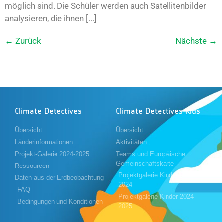
möglich sind. Die Schüler werden auch Satellitenbilder
analysieren, die ihnen [...]
←
Zurück
Nächste
→
Climate Detectives
Climate Detectives Kids
Übersicht
Übersicht
Länderinformationen
Aktivitäten
Projekt-Galerie 2024-2025
Teams und Europäische
Gemeinschaftskarte
Ressourcen
Projektgalerie Kinder 2023-
Daten aus der Erdbeobachtung
2024
FAQ
Projektgalerie Kinder 2024-
Bedingungen und Konditionen
2025