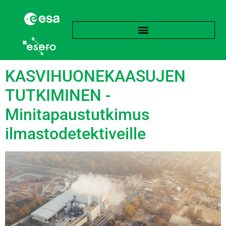
Avainsana:
Satelliitit
KASVIHUONEKAASUJEN
TUTKIMINEN -
Minitapaustutkimus
ilmastodetektiveille