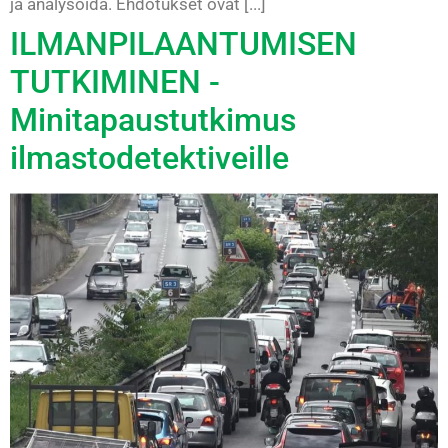
ja analysoida. Ehdotukset ovat [...]
ILMANPILAANTUMISEN
TUTKIMINEN -
Minitapaustutkimus
ilmastodetektiveille