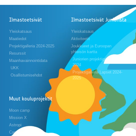
Ilmastoetsivät
Ilmastoetsivät Juniorista
Yleiskatsaus
Yleiskatsaus
Maatiedot
Aktiviteetit
Projektigalleria 2024-2025
Joukkueet ja Euroopan
yhteisön kartta
Resurssit
Juniorien projektigalleria 2023-
Maanhavainnointidata
2024
UKK
Projektigalleria Lapset 2024-
Osallistumisehdot
2025
Muut kouluprojektit
Moon camp
Mission X
Astropi
Cansat