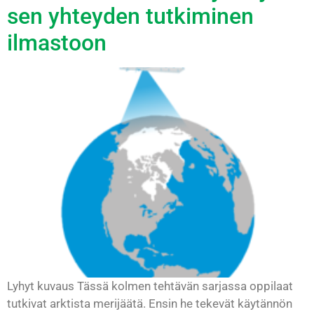
sen yhteyden tutkiminen
ilmastoon
Lyhyt kuvaus Tässä kolmen tehtävän sarjassa oppilaat
tutkivat arktista merijäätä. Ensin he tekevät käytännön