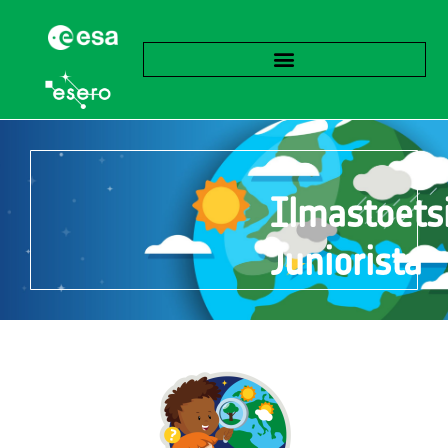
Ilmastoets
Juniorista