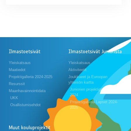
Ilmastoetsivät
Ilmastoetsivät Juniorista
Yleiskatsaus
Yleiskatsaus
Maatiedot
Aktiviteetit
Projektigalleria 2024-2025
Joukkueet ja Euroopan
yhteisön kartta
Resurssit
Juniorien projektigalleria 2023-
Maanhavainnointidata
2024
UKK
Projektigalleria Lapset 2024-
Osallistumisehdot
2025
Muut kouluprojektit