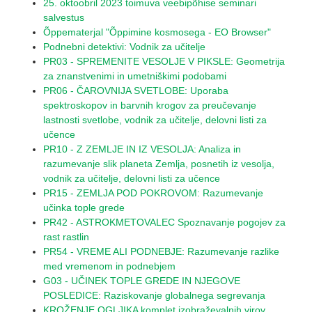
25. oktoobril 2023 toimuva veebipõhise seminari
salvestus
Õppematerjal "Õppimine kosmosega - EO Browser"
Podnebni detektivi: Vodnik za učitelje
PR03 - SPREMENITE VESOLJE V PIKSLE: Geometrija
za znanstvenimi in umetniškimi podobami
PR06 - ČAROVNIJA SVETLOBE: Uporaba
spektroskopov in barvnih krogov za preučevanje
lastnosti svetlobe, vodnik za učitelje, delovni listi za
učence
PR10 - Z ZEMLJE IN IZ VESOLJA: Analiza in
razumevanje slik planeta Zemlja, posnetih iz vesolja,
vodnik za učitelje, delovni listi za učence
PR15 - ZEMLJA POD POKROVOM: Razumevanje
učinka tople grede
PR42 - ASTROKMETOVALEC Spoznavanje pogojev za
rast rastlin
PR54 - VREME ALI PODNEBJE: Razumevanje razlike
med vremenom in podnebjem
G03 - UČINEK TOPLE GREDE IN NJEGOVE
POSLEDICE: Raziskovanje globalnega segrevanja
KROŽENJE OGLJIKA komplet izobraževalnih virov