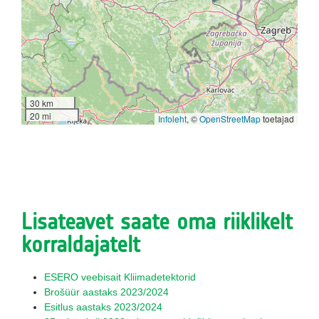
30 km
20 mi
Infoleht
, ©
OpenStreetMap
toetajad
Lisateavet saate oma riiklikelt
korraldajatelt
ESERO veebisait Kliimadetektorid
Brošüür aastaks 2023/2024
Esitlus aastaks 2023/2024