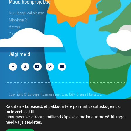
Muud kooliprojektid
Kuu laagri väljakutse
Missioon X
Astropi
Cansat
Jälgi meid
Copyright © Euroopa Kosmoseagentuur. Kõik õigused kaitstud.
Kasutame küpsiseid, et pakkuda teile parimat kasutuskogemust
meie veebisaidil.
Lisateavet selle kohta, milliseid küpsiseid me kasutame või lülitage
need välja
seadetes
.