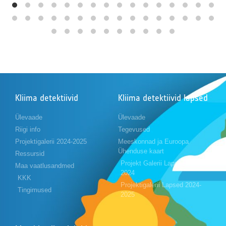
Kliima detektiivid
Kliima detektiivid lapsed
Ülevaade
Ülevaade
Riigi info
Tegevused
Projektigalerii 2024-2025
Meeskonnad ja Euroopa
Ühenduse kaart
Ressursid
Projekt Galerii Lapsed 2023-
Maa vaatlusandmed
2024
KKK
Projektigalerii Lapsed 2024-
Tingimused
2025