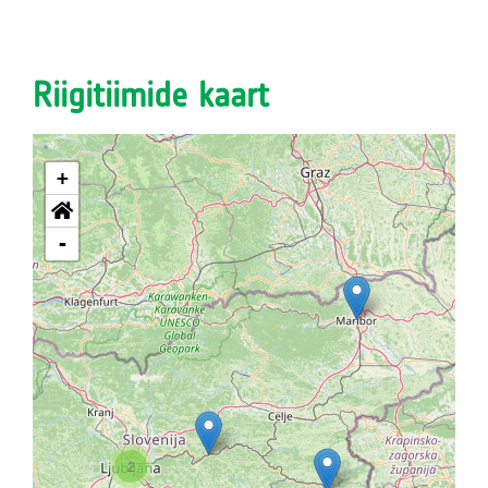
Riigitiimide kaart
+
-
2