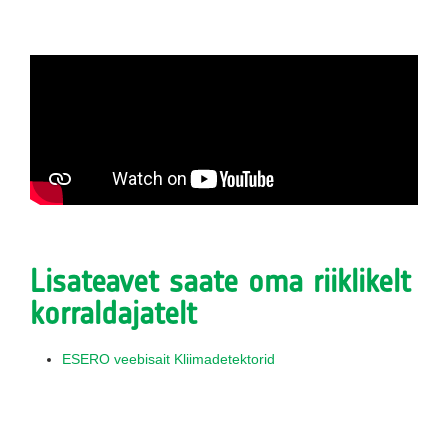
Lisateavet saate oma riiklikelt
korraldajatelt
ESERO veebisait Kliimadetektorid