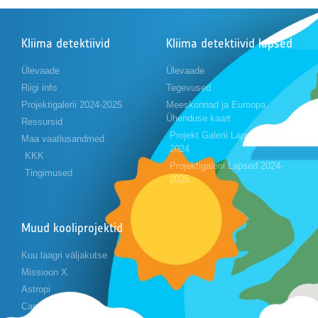
Kliima detektiivid
Kliima detektiivid lapsed
Ülevaade
Ülevaade
Riigi info
Tegevused
Projektigalerii 2024-2025
Meeskonnad ja Euroopa
Ühenduse kaart
Ressursid
Projekt Galerii Lapsed 2023-
Maa vaatlusandmed
2024
KKK
Projektigalerii Lapsed 2024-
Tingimused
2025
Muud kooliprojektid
Kuu laagri väljakutse
Missioon X
Astropi
Cansat