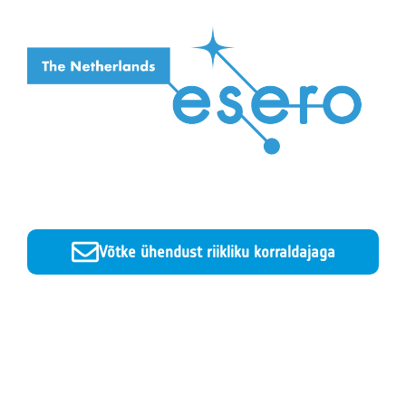
Võtke ühendust riikliku korraldajaga