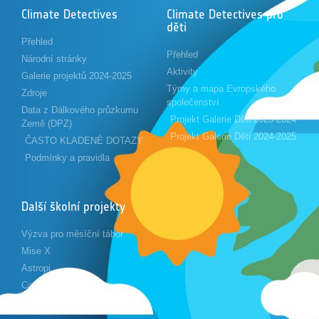
Climate Detectives
Climate Detectives pro
děti
Přehled
Přehled
Národní stránky
Aktivity
Galerie projektů 2024-2025
Týmy a mapa Evropského
Zdroje
společenství
Data z Dálkového průzkumu
Projekt Galerie Děti 2023-2024
Země (DPZ)
Projekt Galerie Děti 2024-2025
ČASTO KLADENÉ DOTAZY
Podmínky a pravidla
Další školní projekty
Výzva pro měsíční tábor
Mise X
Astropi
Cansat