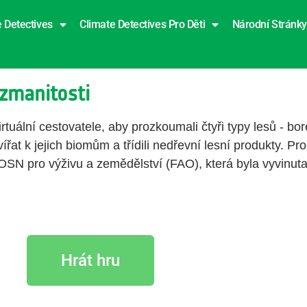
 Detectives
Climate Detectives Pro Děti
Národní Stránky
ozmanitosti
tuální cestovatele, aby prozkoumali čtyři typy lesů - bore
zvířat k jejich biomům a třídili nedřevní lesní produkty. P
OSN pro výživu a zemědělství (FAO), která byla vyvinu
Hrát hru