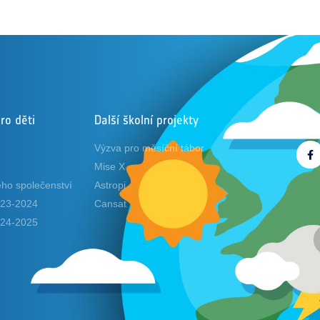
ro děti
Další školní projekty
Sled
Výzva pro měsíční tábor
Mise X
ho společenství
Astropi
2023-2024
Cansat
2024-2025