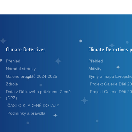
Climate Detectives
Climate Detectives p
Přehled
Přehled
Národní stránky
Aktivity
Galerie projektů 2024-2025
Týmy a mapa Evropské
Zdroje
Projekt Galerie Děti 
Data z Dálkového průzkumu Země
Projekt Galerie Děti 
(DPZ)
ČASTO KLADENÉ DOTAZY
Podmínky a pravidla