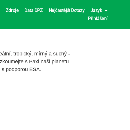
Zdroje
Data DPZ
Nejčastější Dotazy
Jazyk
Přihlášení
ální, tropický, mírný a suchý -
rozkoumejte s Paxi naši planetu
ta s podporou ESA.