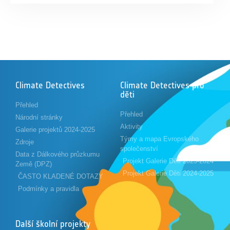
Climate Detectives
Climate Detectives pro
děti
Přehled
Přehled
Národní stránky
Aktivity
Galerie projektů 2024-2025
Týmy a mapa Evropského
Zdroje
společenství
Data z Dálkového průzkumu
Projekt Galerie Děti 2023-2024
Země (DPZ)
Projekt Galerie Děti 2024-2025
ČASTO KLADENÉ DOTAZY
Podmínky a pravidla
Další školní projekty