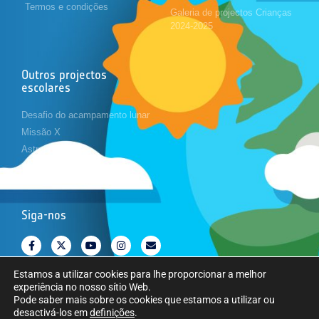
Termos e condições
Galeria de projectos Crianças
2024-2025
Outros projectos
escolares
Desafio do acampamento lunar
Missão X
Astropi
Cansat
Siga-nos
Estamos a utilizar cookies para lhe proporcionar a melhor
experiência no nosso sítio Web.
Pode saber mais sobre os cookies que estamos a utilizar ou
desactivá-los em
definições
.
Copyright © Agência Espacial Europeia. Todos os direitos reservados.