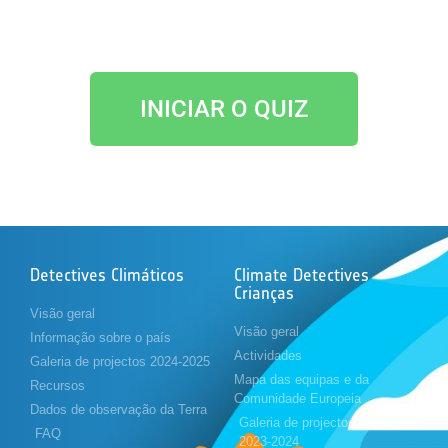
INICIAR O QUIZ
Detectives Climáticos
Climate Detectives
Crianças
Visão geral
Visão geral
Informação sobre o país
Actividades
Galeria de projectos 2024-2025
Mapa das equipas e da
Recursos
Comunidade Europeia
Dados de observação da Terra
Galeria de projectos Crianças
FAQ
2023-2024