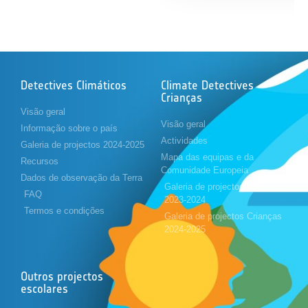
Detectives Climáticos
Climate Detectives
Crianças
Visão geral
Visão geral
Informação sobre o país
Actividades
Galeria de projectos 2024-2025
Mapa das equipas e da
Recursos
Comunidade Europeia
Dados de observação da Terra
Galeria de projectos Crianças
FAQ
2023-2024
Termos e condições
Galeria de projectos Crianças
2024-2025
Outros projectos
escolares