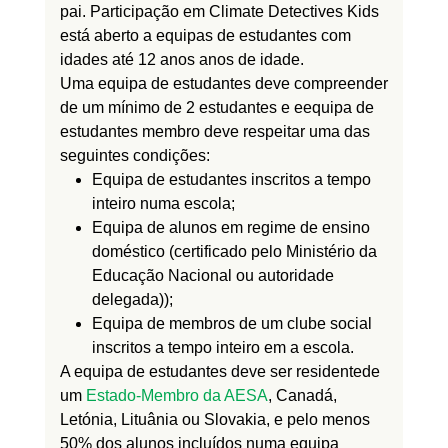
pai.
P
articipação em
Climate Detectives Kids
está aberto
a equipas de estudantes com
idades até 12 anos
anos de idade.
Uma equipa de estudantes deve
compreender
de um mínimo de 2 estudantes e e
equipa de
estudantes
membro deve respeitar
uma das
seguintes condições:
Equipa de estudantes inscritos a tempo
inteiro numa
escola;
Equipa de alunos em regime de ensino
doméstico (certificado pelo Ministério da
Educação Nacional ou autoridade
delegada)
);
Equipa de membros de um clube social
inscritos a tempo inteiro em
a
escola.
A equipa de estudantes deve ser
residente
de
um
Estado-Membro da AESA
, Canadá,
Letónia,
Lituânia
ou Slovaki
a
,
e pelo menos
50% dos alunos incluídos numa equipa