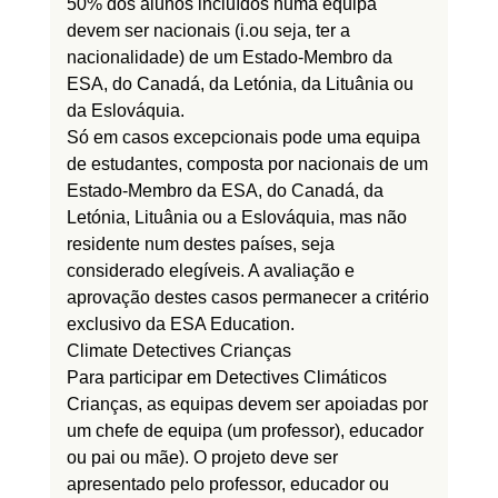
50% dos alunos incluídos numa equipa
devem ser
nacionais
(i.ou seja, ter a
nacionalidade)
de um Estado-Membro da
ESA, do Canadá, da Letónia,
da Lituânia
ou
da Eslováquia.
Só em casos excepcionais pode uma equipa
de estudantes, composta por nacionais de um
Estado-Membro da ESA, do Canadá, da
Letónia,
Lituânia
ou a Eslováquia, mas
não
residente
num destes países, seja
considerado
elegíveis. A avaliação e
aprovação destes casos
permanecer
a critério
exclusivo da ESA Education.
Climate Detectives Crianças
Para
participar
em
Detectives Climáticos
Crianças
,
as equipas devem ser apoiadas por
um chefe de equipa (um professor),
educador
ou pai ou mãe). O projeto deve ser
apresentado pelo professor, educador ou