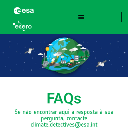
FAQs
Se não encontrar aqui a resposta à sua
pergunta, contacte
climate.detectives@esa.int