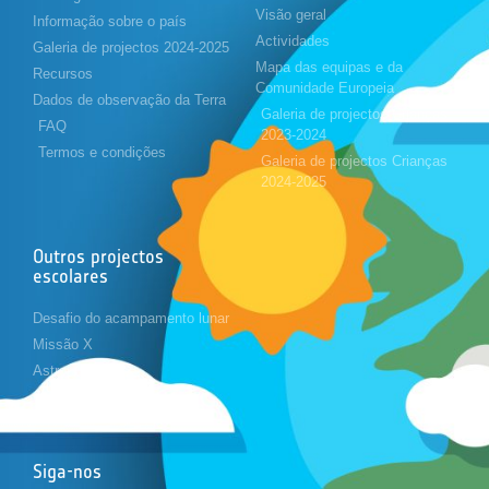
Visão geral
Informação sobre o país
Actividades
Galeria de projectos 2024-2025
Mapa das equipas e da
Recursos
Comunidade Europeia
Dados de observação da Terra
Galeria de projectos Crianças
FAQ
2023-2024
Termos e condições
Galeria de projectos Crianças
2024-2025
Outros projectos
escolares
Desafio do acampamento lunar
Missão X
Astropi
Cansat
Siga-nos