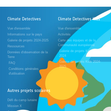
Climate Detectives
Climate Detectives Kids
Vue d'ensemble
Vue d'ensemble
Informations sur le pays
Activités
Galerie de projets 2024-2025
Carte des équipes et de la
Communauté européenne
Ressources
Galerie de projets Kids 2023-
Données d'observation de la
2024
Terre
Galerie de projets Kids 2024-
FAQ
2025
Conditions générales
d'utilisation
Autres projets scolaires
Défi du camp lunaire
Mission X