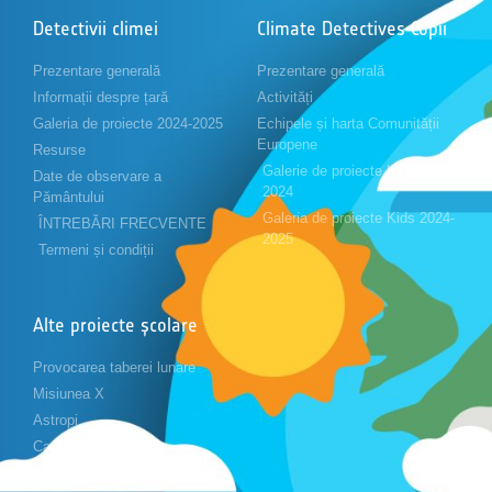
Detectivii climei
Climate Detectives Copii
Prezentare generală
Prezentare generală
Informații despre țară
Activități
Galeria de proiecte 2024-2025
Echipele și harta Comunității
Europene
Resurse
Galerie de proiecte Kids 2023-
Date de observare a
2024
Pământului
Galeria de proiecte Kids 2024-
ÎNTREBĂRI FRECVENTE
2025
Termeni și condiții
Alte proiecte școlare
Provocarea taberei lunare
Misiunea X
Astropi
Cansat