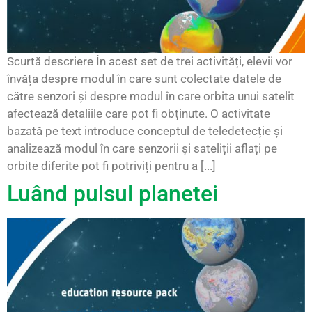
Scurtă descriere În acest set de trei activități, elevii vor
învăța despre modul în care sunt colectate datele de
către senzori și despre modul în care orbita unui satelit
afectează detaliile care pot fi obținute. O activitate
bazată pe text introduce conceptul de teledetecție și
analizează modul în care senzorii și sateliții aflați pe
orbite diferite pot fi potriviți pentru a [...]
Luând pulsul planetei