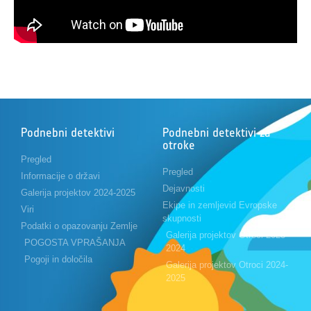
Podnebni detektivi
Podnebni detektivi za
otroke
Pregled
Pregled
Informacije o državi
Dejavnosti
Galerija projektov 2024-2025
Ekipe in zemljevid Evropske
Viri
skupnosti
Podatki o opazovanju Zemlje
Galerija projektov Otroci 2023-
POGOSTA VPRAŠANJA
2024
Pogoji in določila
Galerija projektov Otroci 2024-
2025