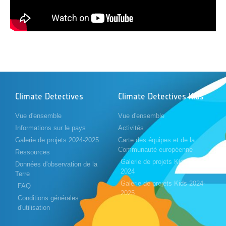
Climate Detectives
Climate Detectives Kids
Vue d'ensemble
Vue d'ensemble
Informations sur le pays
Activités
Galerie de projets 2024-2025
Carte des équipes et de la
Communauté européenne
Ressources
Galerie de projets Kids 2023-
Données d'observation de la
2024
Terre
Galerie de projets Kids 2024-
FAQ
2025
Conditions générales
d'utilisation