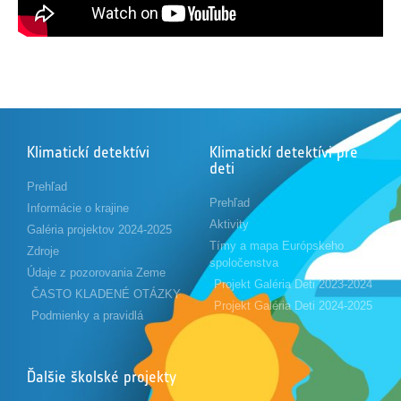
Klimatickí detektívi
Klimatickí detektívi pre
deti
Prehľad
Prehľad
Informácie o krajine
Aktivity
Galéria projektov 2024-2025
Tímy a mapa Európskeho
Zdroje
spoločenstva
Údaje z pozorovania Zeme
Projekt Galéria Deti 2023-2024
ČASTO KLADENÉ OTÁZKY
Projekt Galéria Deti 2024-2025
Podmienky a pravidlá
Ďalšie školské projekty