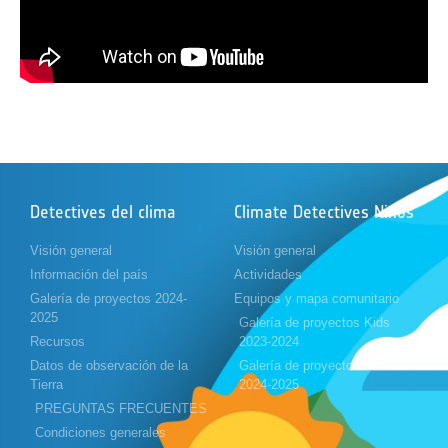
Detectives del clima
Climate Detectives Niños
Visión general
Visión general
Información del país
Actividades
Galería de proyectos 2024-
Equipos y mapa comunitario
2025
Galería de proyectos Kids
Recursos
2023-2024
Datos de observación de la
Galería de proyectos Kids
Tierra
2024-2025
PREGUNTAS FRECUENTES
Condiciones generales