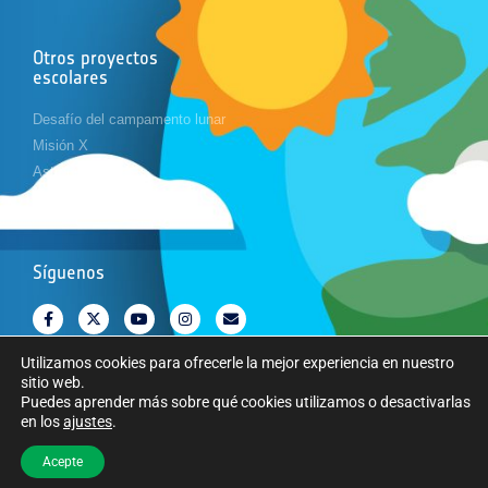
Otros proyectos
escolares
Desafío del campamento lunar
Misión X
Astropi
Cansat
Síguenos
Utilizamos cookies para ofrecerle la mejor experiencia en nuestro
sitio web.
Puedes aprender más sobre qué cookies utilizamos o desactivarlas
en los
ajustes
.
Copyright © Agencia Espacial Europea. Todos los derechos reservados.
Acepte